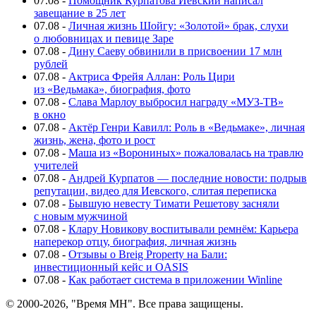
07.08
-
Помощник Курпатова Иевский написал
завещание в 25 лет
07.08
-
Личная жизнь Шойгу: «Золотой» брак, слухи
о любовницах и певице Заре
07.08
-
Дину Саеву обвинили в присвоении 17 млн
рублей
07.08
-
Актриса Фрейя Аллан: Роль Цири
из «Ведьмака», биография, фото
07.08
-
Слава Марлоу выбросил награду «МУЗ-ТВ»
в окно
07.08
-
Актёр Генри Кавилл: Роль в «Ведьмаке», личная
жизнь, жена, фото и рост
07.08
-
Маша из «Ворониных» пожаловалась на травлю
учителей
07.08
-
Андрей Курпатов — последние новости: подрыв
репутации, видео для Иевского, слитая переписка
07.08
-
Бывшую невесту Тимати Решетову засняли
с новым мужчиной
07.08
-
Клару Новикову воспитывали ремнём: Карьера
наперекор отцу, биография, личная жизнь
07.08
-
Отзывы о Breig Property на Бали:
инвестиционный кейс и OASIS
07.08
-
Как работает система в приложении Winline
© 2000-2026, "Время МН". Все права защищены.