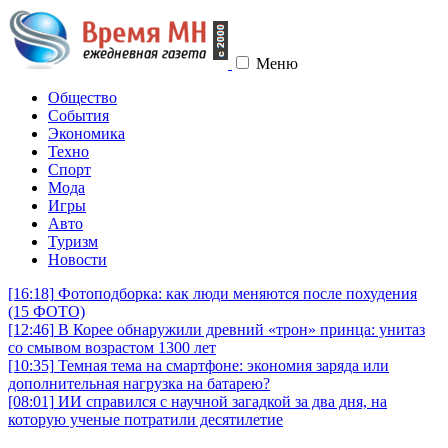
Меню
Общество
События
Экономика
Техно
Спорт
Мода
Игры
Авто
Туризм
Новости
[16:18]
Фотоподборка: как люди меняются после похудения
(15 ФОТО)
[12:46]
В Корее обнаружили древний «трон» принца: унитаз
со смывом возрастом 1300 лет
[10:35]
Темная тема на смартфоне: экономия заряда или
дополнительная нагрузка на батарею?
[08:01]
ИИ справился с научной загадкой за два дня, на
которую ученые потратили десятилетие