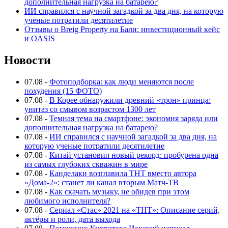
дополнительная нагрузка на батарею?
ИИ справился с научной загадкой за два дня, на которую
ученые потратили десятилетие
Отзывы о Breig Property на Бали: инвестиционный кейс
и OASIS
Новости
07.08
-
Фотоподборка: как люди меняются после
похудения (15 ФОТО)
07.08
-
В Корее обнаружили древний «трон» принца:
унитаз со смывом возрастом 1300 лет
07.08
-
Темная тема на смартфоне: экономия заряда или
дополнительная нагрузка на батарею?
07.08
-
ИИ справился с научной загадкой за два дня, на
которую ученые потратили десятилетие
07.08
-
Китай установил новый рекорд: пробурена одна
из самых глубоких скважин в мире
07.08
-
Канделаки возглавила ТНТ вместо автора
«Дома-2»: станет ли канал вторым Матч-ТВ
07.08
-
Как скачать музыку, не обидев при этом
любимого исполнителя?
07.08
-
Сериал «Стас» 2021 на «ТНТ»: Описание серий,
актёры и роли, дата выхода