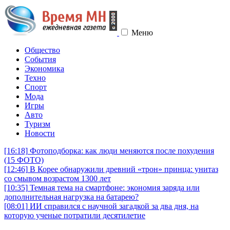
Меню
Общество
События
Экономика
Техно
Спорт
Мода
Игры
Авто
Туризм
Новости
[16:18]
Фотоподборка: как люди меняются после похудения
(15 ФОТО)
[12:46]
В Корее обнаружили древний «трон» принца: унитаз
со смывом возрастом 1300 лет
[10:35]
Темная тема на смартфоне: экономия заряда или
дополнительная нагрузка на батарею?
[08:01]
ИИ справился с научной загадкой за два дня, на
которую ученые потратили десятилетие