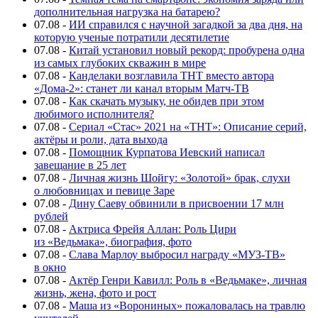
дополнительная нагрузка на батарею?
07.08
-
ИИ справился с научной загадкой за два дня, на
которую ученые потратили десятилетие
07.08
-
Китай установил новый рекорд: пробурена одна
из самых глубоких скважин в мире
07.08
-
Канделаки возглавила ТНТ вместо автора
«Дома-2»: станет ли канал вторым Матч-ТВ
07.08
-
Как скачать музыку, не обидев при этом
любимого исполнителя?
07.08
-
Сериал «Стас» 2021 на «ТНТ»: Описание серий,
актёры и роли, дата выхода
07.08
-
Помощник Курпатова Иевский написал
завещание в 25 лет
07.08
-
Личная жизнь Шойгу: «Золотой» брак, слухи
о любовницах и певице Заре
07.08
-
Дину Саеву обвинили в присвоении 17 млн
рублей
07.08
-
Актриса Фрейя Аллан: Роль Цири
из «Ведьмака», биография, фото
07.08
-
Слава Марлоу выбросил награду «МУЗ-ТВ»
в окно
07.08
-
Актёр Генри Кавилл: Роль в «Ведьмаке», личная
жизнь, жена, фото и рост
07.08
-
Маша из «Ворониных» пожаловалась на травлю