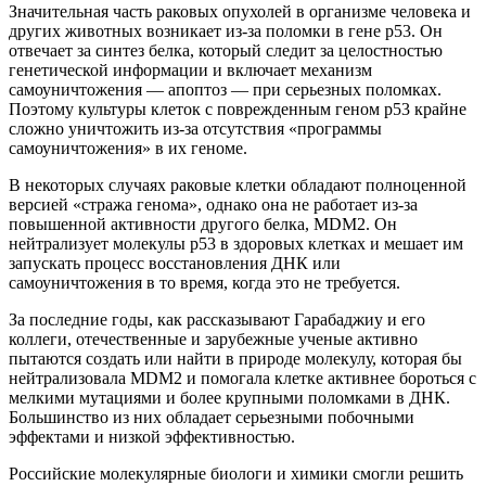
Значительная часть раковых опухолей в организме человека и
других животных возникает из-за поломки в гене p53. Он
отвечает за синтез белка, который следит за целостностью
генетической информации и включает механизм
самоуничтожения — апоптоз — при серьезных поломках.
Поэтому культуры клеток с поврежденным геном p53 крайне
сложно уничтожить из-за отсутствия «программы
самоуничтожения» в их геноме.
В некоторых случаях раковые клетки обладают полноценной
версией «стража генома», однако она не работает из-за
повышенной активности другого белка, MDM2. Он
нейтрализует молекулы p53 в здоровых клетках и мешает им
запускать процесс восстановления ДНК или
самоуничтожения в то время, когда это не требуется.
За последние годы, как рассказывают Гарабаджиу и его
коллеги, отечественные и зарубежные ученые активно
пытаются создать или найти в природе молекулу, которая бы
нейтрализовала MDM2 и помогала клетке активнее бороться с
мелкими мутациями и более крупными поломками в ДНК.
Большинство из них обладает серьезными побочными
эффектами и низкой эффективностью.
Российские молекулярные биологи и химики смогли решить