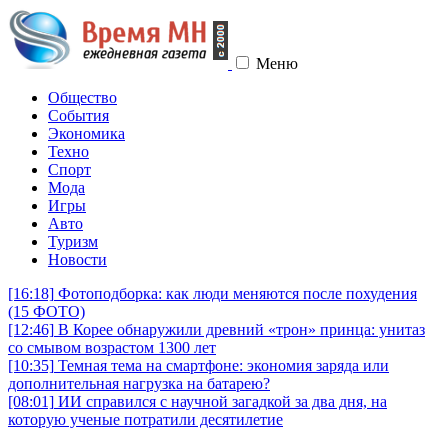
Меню
Общество
События
Экономика
Техно
Спорт
Мода
Игры
Авто
Туризм
Новости
[16:18]
Фотоподборка: как люди меняются после похудения
(15 ФОТО)
[12:46]
В Корее обнаружили древний «трон» принца: унитаз
со смывом возрастом 1300 лет
[10:35]
Темная тема на смартфоне: экономия заряда или
дополнительная нагрузка на батарею?
[08:01]
ИИ справился с научной загадкой за два дня, на
которую ученые потратили десятилетие