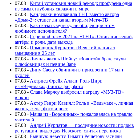
07.08
-
Китай установил новый рекорд: пробурена одна
из самых глубоких скважин в мире
07.08
-
Канделаки возглавила ТНТ вместо автора
«Дома-2»: станет ли канал вторым Матч-ТВ
07.08
-
Как скачать музыку, не обидев при этом
любимого исполнителя?
07.08
-
Сериал «Стас» 2021 на «ТНТ»: Описание серий,
актёры и роли, дата выхода
07.08
-
Помощник Курпатова Иевский написал
завещание в 25 лет
07.08
-
Личная жизнь Шойгу: «Золотой» брак, слухи
о любовницах и певице Заре
07.08
-
Дину Саеву обвинили в присвоении 17 млн
рублей
07.08
-
Актриса Фрейя Аллан: Роль Цири
из «Ведьмака», биография, фото
07.08
-
Слава Марлоу выбросил награду «МУЗ-ТВ»
в окно
07.08
-
Актёр Генри Кавилл: Роль в «Ведьмаке», личная
жизнь, жена, фото и рост
07.08
-
Маша из «Ворониных» пожаловалась на травлю
учителей
07.08
-
Андрей Курпатов — последние новости: подрыв
репутации, видео для Иевского, слитая переписка
07.08
-
Бывшую невесту Тимати Решетову засняли