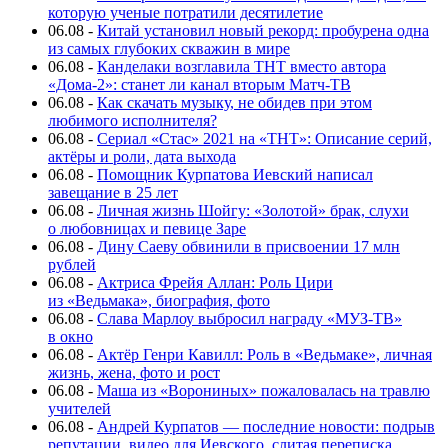
которую ученые потратили десятилетие
06.08
-
Китай установил новый рекорд: пробурена одна
из самых глубоких скважин в мире
06.08
-
Канделаки возглавила ТНТ вместо автора
«Дома-2»: станет ли канал вторым Матч-ТВ
06.08
-
Как скачать музыку, не обидев при этом
любимого исполнителя?
06.08
-
Сериал «Стас» 2021 на «ТНТ»: Описание серий,
актёры и роли, дата выхода
06.08
-
Помощник Курпатова Иевский написал
завещание в 25 лет
06.08
-
Личная жизнь Шойгу: «Золотой» брак, слухи
о любовницах и певице Заре
06.08
-
Дину Саеву обвинили в присвоении 17 млн
рублей
06.08
-
Актриса Фрейя Аллан: Роль Цири
из «Ведьмака», биография, фото
06.08
-
Слава Марлоу выбросил награду «МУЗ-ТВ»
в окно
06.08
-
Актёр Генри Кавилл: Роль в «Ведьмаке», личная
жизнь, жена, фото и рост
06.08
-
Маша из «Ворониных» пожаловалась на травлю
учителей
06.08
-
Андрей Курпатов — последние новости: подрыв
репутации, видео для Иевского, слитая переписка