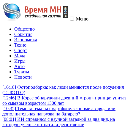
Меню
Общество
События
Экономика
Техно
Спорт
Мода
Игры
Авто
Туризм
Новости
[16:18]
Фотоподборка: как люди меняются после похудения
(15 ФОТО)
[12:46]
В Корее обнаружили древний «трон» принца: унитаз
со смывом возрастом 1300 лет
[10:35]
Темная тема на смартфоне: экономия заряда или
дополнительная нагрузка на батарею?
[08:01]
ИИ справился с научной загадкой за два дня, на
которую ученые потратили десятилетие