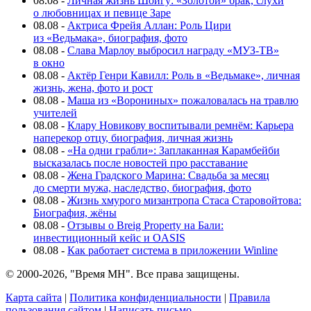
08.08
-
Личная жизнь Шойгу: «Золотой» брак, слухи
о любовницах и певице Заре
08.08
-
Актриса Фрейя Аллан: Роль Цири
из «Ведьмака», биография, фото
08.08
-
Слава Марлоу выбросил награду «МУЗ-ТВ»
в окно
08.08
-
Актёр Генри Кавилл: Роль в «Ведьмаке», личная
жизнь, жена, фото и рост
08.08
-
Маша из «Ворониных» пожаловалась на травлю
учителей
08.08
-
Клару Новикову воспитывали ремнём: Карьера
наперекор отцу, биография, личная жизнь
08.08
-
«На одни грабли»: Заплаканная Карамбейби
высказалась после новостей про расставание
08.08
-
Жена Градского Марина: Свадьба за месяц
до смерти мужа, наследство, биография, фото
08.08
-
Жизнь хмурого мизантропа Стаса Старовойтова:
Биография, жёны
08.08
-
Отзывы о Breig Property на Бали:
инвестиционный кейс и OASIS
08.08
-
Как работает система в приложении Winline
© 2000-2026, "Время МН". Все права защищены.
Карта сайта
|
Политика конфиденциальности
|
Правила
пользования сайтом
|
Написать письмо