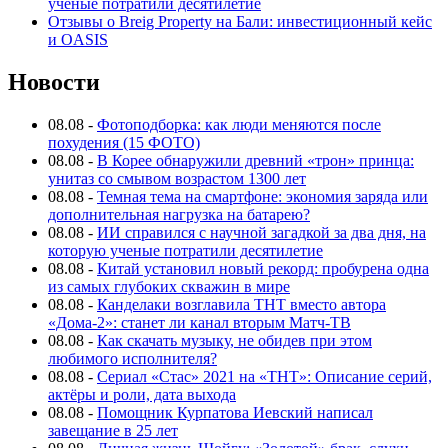
ученые потратили десятилетие
Отзывы о Breig Property на Бали: инвестиционный кейс
и OASIS
Новости
08.08
-
Фотоподборка: как люди меняются после
похудения (15 ФОТО)
08.08
-
В Корее обнаружили древний «трон» принца:
унитаз со смывом возрастом 1300 лет
08.08
-
Темная тема на смартфоне: экономия заряда или
дополнительная нагрузка на батарею?
08.08
-
ИИ справился с научной загадкой за два дня, на
которую ученые потратили десятилетие
08.08
-
Китай установил новый рекорд: пробурена одна
из самых глубоких скважин в мире
08.08
-
Канделаки возглавила ТНТ вместо автора
«Дома-2»: станет ли канал вторым Матч-ТВ
08.08
-
Как скачать музыку, не обидев при этом
любимого исполнителя?
08.08
-
Сериал «Стас» 2021 на «ТНТ»: Описание серий,
актёры и роли, дата выхода
08.08
-
Помощник Курпатова Иевский написал
завещание в 25 лет