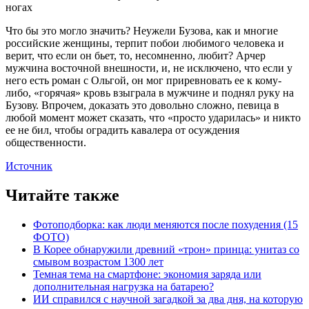
Что бы это могло значить? Неужели Бузова, как и многие
российские женщины, терпит побои любимого человека и
верит, что если он бьет, то, несомненно, любит? Арчер
мужчина восточной внешности, и, не исключено, что если у
него есть роман с Ольгой, он мог приревновать ее к кому-
либо, «горячая» кровь взыграла в мужчине и поднял руку на
Бузову. Впрочем, доказать это довольно сложно, певица в
любой момент может сказать, что «просто ударилась» и никто
ее не бил, чтобы оградить кавалера от осуждения
общественности.
Источник
Читайте также
Фотоподборка: как люди меняются после похудения (15
ФОТО)
В Корее обнаружили древний «трон» принца: унитаз со
смывом возрастом 1300 лет
Темная тема на смартфоне: экономия заряда или
дополнительная нагрузка на батарею?
ИИ справился с научной загадкой за два дня, на которую