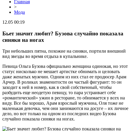
Главная
>
Мода
12.05 00:19
Бьет значит любит? Бузова случайно показала
синяки на ногах
Три небольших пятна, похожие на синяки, портили внешний
вид звезды во время отдыха в купальнике.
Певица Ольга Бузова официально женщина одинокая, но этот
статус нисколько не мешает артистке обнимать и целовать
даже женатых мужчин. Одним из них стал ее продюсер Арам
Арчер. В роликах знаменитости он частый фигурант: то он
заходит к ней в номер, как в свой собственный, чтобы
разбудить еще неодетую певицу, то пара устраивает себе
«романтический» ужин в ресторане, то обнимается у всех на
виду. Все бы хорошо, Арам взрослый мужчина, Оля тоже не
маленькая девочка, чем они занимаются на досуге – их личное
дело, но вот только на одном из последних видео Бузова
случайно показала синяки на ногах.