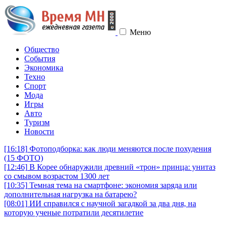
Меню
Общество
События
Экономика
Техно
Спорт
Мода
Игры
Авто
Туризм
Новости
[16:18]
Фотоподборка: как люди меняются после похудения
(15 ФОТО)
[12:46]
В Корее обнаружили древний «трон» принца: унитаз
со смывом возрастом 1300 лет
[10:35]
Темная тема на смартфоне: экономия заряда или
дополнительная нагрузка на батарею?
[08:01]
ИИ справился с научной загадкой за два дня, на
которую ученые потратили десятилетие