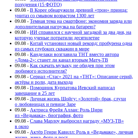
похудения (15 ФОТО)
09.08
-
В Корее обнаружили древний «трон» принца:
унитаз со смывом возрастом 1300 лет
09.08
-
Темная тема на смартфоне: экономия заряда или
дополнительная нагрузка на батарею?
09.08
-
ИИ справился с научной загадкой за два дня, на
которую ученые потратили десятилетие
09.08
-
Китай установил новый рекорд: пробурена одна
из самых глубоких скважин в мире
09.08
-
Канделаки возглавила ТНТ вместо автора
«Дома-2»: станет ли канал вторым Матч-ТВ
09.08
-
Как скачать музыку, не обидев при этом
любимого исполнителя?
09.08
-
Сериал «Стас» 2021 на «ТНТ»: Описание серий,
актёры и роли, дата выхода
09.08
-
Помощник Курпатова Иевский написал
завещание в 25 лет
09.08
-
Личная жизнь Шойгу: «Золотой» брак, слухи
о любовницах и певице Заре
09.08
-
Актриса Фрейя Аллан: Роль Цири
из «Ведьмака», биография, фото
09.08
-
Слава Марлоу выбросил награду «МУЗ-ТВ»
в окно
09.08
-
Актёр Генри Кавилл: Роль в «Ведьмаке», личная
жизнь, жена, фото и рост