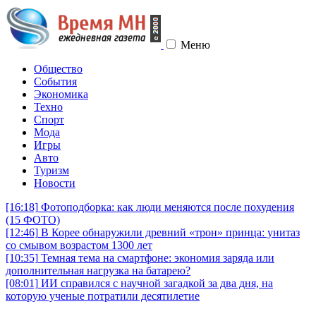
Меню
Общество
События
Экономика
Техно
Спорт
Мода
Игры
Авто
Туризм
Новости
[16:18]
Фотоподборка: как люди меняются после похудения
(15 ФОТО)
[12:46]
В Корее обнаружили древний «трон» принца: унитаз
со смывом возрастом 1300 лет
[10:35]
Темная тема на смартфоне: экономия заряда или
дополнительная нагрузка на батарею?
[08:01]
ИИ справился с научной загадкой за два дня, на
которую ученые потратили десятилетие