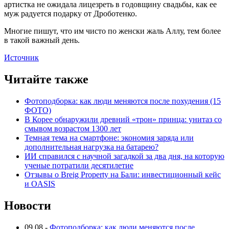
артистка не ожидала лицезреть в годовщину свадьбы, как ее
муж радуется подарку от Дроботенко.
Многие пишут, что им чисто по женски жаль Аллу, тем более
в такой важный день.
Источник
Читайте также
Фотоподборка: как люди меняются после похудения (15
ФОТО)
В Корее обнаружили древний «трон» принца: унитаз со
смывом возрастом 1300 лет
Темная тема на смартфоне: экономия заряда или
дополнительная нагрузка на батарею?
ИИ справился с научной загадкой за два дня, на которую
ученые потратили десятилетие
Отзывы о Breig Property на Бали: инвестиционный кейс
и OASIS
Новости
09.08
-
Фотоподборка: как люди меняются после