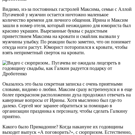
Видимо, из-за постоянных гастролей Максима, семьи с Аллой
Пугачевой у мужчин остается ничтожно маленькое
количество времени для личного общения. Ирина и Максим
зашли в номер отеля, который неожиданно для юмориста был
красиво украшен. Вырезанные буквы с радостным
приветствием Максима на кровати и смайлик вызвали у
мужчины улыбку. По реакции было заметно, что он понимает
откуда ноги растут. Юморист поторопился к кровати, чтобы
взять неприметный сверток на кровати.
Оказалось это была секретная записка с очень приятными
словами, видимо о любви. Максим сразу встрепенулся и в еще
более прекрасном расположении духа продолжил отвечать на
каверзные вопросы от Ирины. Хотя мысленно был где-то
далеко. Сергей мог заранее обратиться за помощью в
организации праздника к персоналу, чтобы сделать Галкину
приятно.
Какого было Примадонне? Когда накануне их годовщины
выходит выпуск «А поговорить?», с сюрпризом. Естественно,