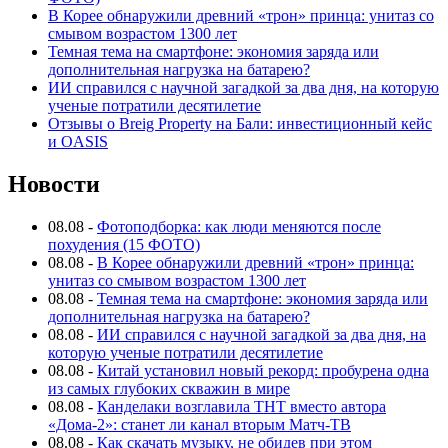
В Корее обнаружили древний «трон» принца: унитаз со
смывом возрастом 1300 лет
Темная тема на смартфоне: экономия заряда или
дополнительная нагрузка на батарею?
ИИ справился с научной загадкой за два дня, на которую
ученые потратили десятилетие
Отзывы о Breig Property на Бали: инвестиционный кейс
и OASIS
Новости
08.08
-
Фотоподборка: как люди меняются после
похудения (15 ФОТО)
08.08
-
В Корее обнаружили древний «трон» принца:
унитаз со смывом возрастом 1300 лет
08.08
-
Темная тема на смартфоне: экономия заряда или
дополнительная нагрузка на батарею?
08.08
-
ИИ справился с научной загадкой за два дня, на
которую ученые потратили десятилетие
08.08
-
Китай установил новый рекорд: пробурена одна
из самых глубоких скважин в мире
08.08
-
Канделаки возглавила ТНТ вместо автора
«Дома-2»: станет ли канал вторым Матч-ТВ
08.08
-
Как скачать музыку, не обидев при этом