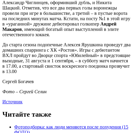
Александр Чиглинцев, оформивший дубль, и Никита
Шацкий. Отметив, что все два первых голы воронежцы
провели при игре в большинстве, а третий – в пустые ворота
на последних минутах матча. Кстати, на посту №1 в этой игру
в «ураганной» дружине дебютировал голкипер
Андрей
Макаров
, имеющий богатый опыт выступлений в элите
отечественного хоккея.
До старта сезона подопечные Алексея Ярушкина проведут два
домашних спарринга с ХК «Ростов». Игры с дебютантом
ВХЛ пройдут во Дворце спорта «Юбилейный» в предстоящие
выходные, 31 августа и 1 сентября, – в субботу матч начнется
в 17.00, а стартовый свисток воскресного поединка прозвучит
в 13.00
Сергей Богачев
Фото – Сергей Селин
Источник
Читайте также
Фотоподборка: как люди меняются после похудения (15
ФОТО)