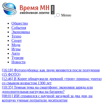
Меню
Общество
События
Экономика
Техно
Спорт
Мода
Игры
Авто
Туризм
Новости
[16:18]
Фотоподборка: как люди меняются после похудения
(15 ФОТО)
[12:46]
В Корее обнаружили древний «трон» принца: унитаз
со смывом возрастом 1300 лет
[10:35]
Темная тема на смартфоне: экономия заряда или
дополнительная нагрузка на батарею?
[08:01]
ИИ справился с научной загадкой за два дня, на
которую ученые потратили десятилетие