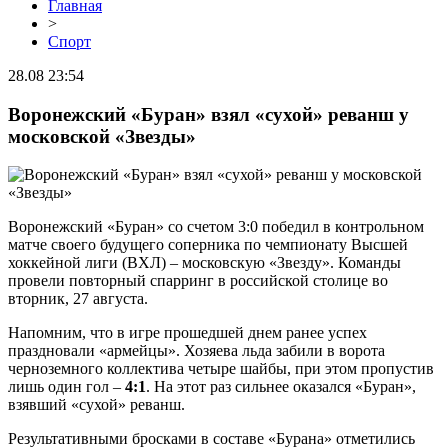
Главная
>
Спорт
28.08 23:54
Воронежский «Буран» взял «сухой» реванш у
московской «Звезды»
Воронежский «Буран» со счетом 3:0 победил в контрольном
матче своего будущего соперника по чемпионату Высшей
хоккейной лиги (ВХЛ) – московскую «Звезду». Команды
провели повторный спарринг в российской столице во
вторник, 27 августа.
Напомним, что в игре прошедшей днем ранее успех
праздновали «армейцы». Хозяева льда забили в ворота
черноземного коллектива четыре шайбы, при этом пропустив
лишь один гол –
4:1
. На этот раз сильнее оказался «Буран»,
взявший «сухой» реванш.
Результативными бросками в составе «Бурана» отметились