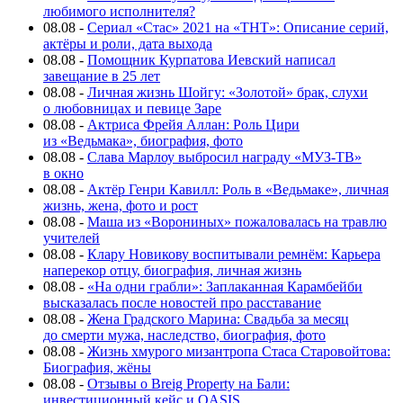
любимого исполнителя?
08.08
-
Сериал «Стас» 2021 на «ТНТ»: Описание серий,
актёры и роли, дата выхода
08.08
-
Помощник Курпатова Иевский написал
завещание в 25 лет
08.08
-
Личная жизнь Шойгу: «Золотой» брак, слухи
о любовницах и певице Заре
08.08
-
Актриса Фрейя Аллан: Роль Цири
из «Ведьмака», биография, фото
08.08
-
Слава Марлоу выбросил награду «МУЗ-ТВ»
в окно
08.08
-
Актёр Генри Кавилл: Роль в «Ведьмаке», личная
жизнь, жена, фото и рост
08.08
-
Маша из «Ворониных» пожаловалась на травлю
учителей
08.08
-
Клару Новикову воспитывали ремнём: Карьера
наперекор отцу, биография, личная жизнь
08.08
-
«На одни грабли»: Заплаканная Карамбейби
высказалась после новостей про расставание
08.08
-
Жена Градского Марина: Свадьба за месяц
до смерти мужа, наследство, биография, фото
08.08
-
Жизнь хмурого мизантропа Стаса Старовойтова:
Биография, жёны
08.08
-
Отзывы о Breig Property на Бали:
инвестиционный кейс и OASIS