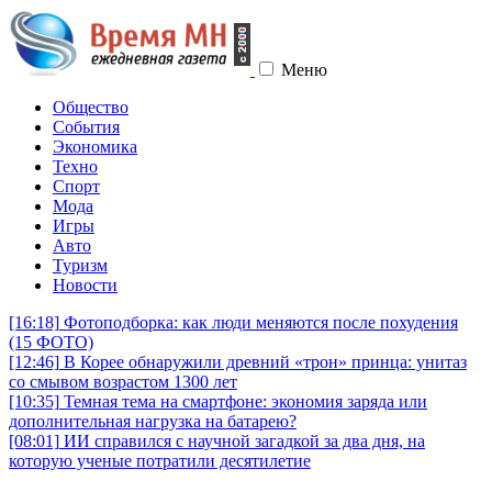
Меню
Общество
События
Экономика
Техно
Спорт
Мода
Игры
Авто
Туризм
Новости
[16:18]
Фотоподборка: как люди меняются после похудения
(15 ФОТО)
[12:46]
В Корее обнаружили древний «трон» принца: унитаз
со смывом возрастом 1300 лет
[10:35]
Темная тема на смартфоне: экономия заряда или
дополнительная нагрузка на батарею?
[08:01]
ИИ справился с научной загадкой за два дня, на
которую ученые потратили десятилетие