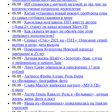
06.08
-
ИИ справился с научной загадкой за два дня, на
которую ученые потратили десятилетие
06.08
-
Китай установил новый рекорд: пробурена одна
из самых глубоких скважин в мире
06.08
-
Канделаки возглавила ТНТ вместо автора
«Дома-2»: станет ли канал вторым Матч-ТВ
06.08
-
Как скачать музыку, не обидев при этом
любимого исполнителя?
06.08
-
Сериал «Стас» 2021 на «ТНТ»: Описание серий,
актёры и роли, дата выхода
06.08
-
Помощник Курпатова Иевский написал
завещание в 25 лет
06.08
-
Личная жизнь Шойгу: «Золотой» брак, слухи
о любовницах и певице Заре
06.08
-
Дину Саеву обвинили в присвоении 17 млн
рублей
06.08
-
Актриса Фрейя Аллан: Роль Цири
из «Ведьмака», биография, фото
06.08
-
Слава Марлоу выбросил награду «МУЗ-ТВ»
в окно
06.08
-
Актёр Генри Кавилл: Роль в «Ведьмаке», личная
жизнь, жена, фото и рост
06.08
-
Маша из «Ворониных» пожаловалась на травлю
учителей