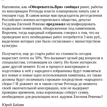
Напомним, как
«Обозреватель.Врн» сообщал
ранее, работы
по консервации Ротонды власти планировали начать уже в
текущем году. В самом конце мая председатель реготделения
Российского военно-исторического общества, депутат
Госдумы Евгений Ревенко
предложил
музеифицировать
подвальные помещения, обнаруженные под памятником.
Впрочем, тогда народный избранник говорил о том, что на
проведение всех необходимых работ потребуется 3 млн руб.,
выделение которых уже было согласовано с министерством
культуры.
Получается, еще до старта работ их стоимость сегодня
вырастает почти на 50%. Что вызывает целый ряд вопросов к
специалистам, готовившим их смету. Но более интересен
даже другой момент. Если в процессе консервации и
подготовки к ней у народного избранника будут появляться
все новые и новые идеи использования памятника, их также
должны будут оплачивать горожане посредством «народного
сбора»? И доживет ли в таком случае Ротонда до момента
своей окончательной консервации, или не выдержит
проверки временем, пока воронежцы соберут сумму,
необходимую для реализации всех задумок Евгения Ревенко?
Юрий Бабаян