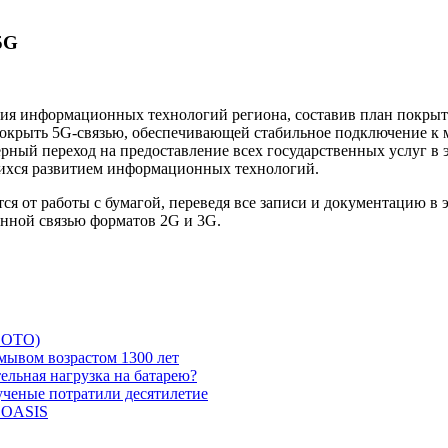
5G
ия информационных технологий региона, составив план покрыти
покрыть 5G-связью, обеспечивающей стабильное подключение к 
рный переход на предоставление всех государственных услуг в 
щихся развитием информационных технологий.
ся от работы с бумагой, переведя все записи и документацию в 
енной связью форматов 2G и 3G.
 ФОТО)
мывом возрастом 1300 лет
ельная нагрузка на батарею?
 ученые потратили десятилетие
и OASIS