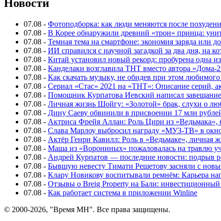
Новости
07.08
-
Фотоподборка: как люди меняются после похуден
07.08
-
В Корее обнаружили древний «трон» принца: унит
07.08
-
Темная тема на смартфоне: экономия заряда или д
07.08
-
ИИ справился с научной загадкой за два дня, на 
07.08
-
Китай установил новый рекорд: пробурена одна и
07.08
-
Канделаки возглавила ТНТ вместо автора «Дома-2
07.08
-
Как скачать музыку, не обидев при этом любимого
07.08
-
Сериал «Стас» 2021 на «ТНТ»: Описание серий, ак
07.08
-
Помощник Курпатова Иевский написал завещание 
07.08
-
Личная жизнь Шойгу: «Золотой» брак, слухи о лю
07.08
-
Дину Саеву обвинили в присвоении 17 млн рубле
07.08
-
Актриса Фрейя Аллан: Роль Цири из «Ведьмака», 
07.08
-
Слава Марлоу выбросил награду «МУЗ-ТВ» в окн
07.08
-
Актёр Генри Кавилл: Роль в «Ведьмаке», личная жи
07.08
-
Маша из «Ворониных» пожаловалась на травлю у
07.08
-
Андрей Курпатов — последние новости: подрыв ре
07.08
-
Бывшую невесту Тимати Решетову засняли с нов
07.08
-
Клару Новикову воспитывали ремнём: Карьера нап
07.08
-
Отзывы о Breig Property на Бали: инвестиционный
07.08
-
Как работает система в приложении Winline
© 2000-2026, "Время МН". Все права защищены.