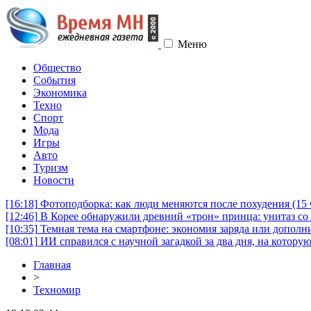
Меню
Общество
События
Экономика
Техно
Спорт
Мода
Игры
Авто
Туризм
Новости
[16:18]
Фотоподборка: как люди меняются после похудения (1
[12:46]
В Корее обнаружили древний «трон» принца: унитаз со 
[10:35]
Темная тема на смартфоне: экономия заряда или дополни
[08:01]
ИИ справился с научной загадкой за два дня, на котору
Главная
>
Техномир