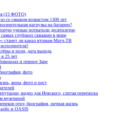
ия (15 ФОТО)
аз со смывом возрастом 1300 лет
ополнительная нагрузка на батарею?
которую ученые потратили десятилетие
з самых глубоких скважин в мире
»: станет ли канал вторым Матч-ТВ
 исполнителя?
тёры и роли, дата выхода
в 25 лет
бовницах и певице Заре
й
биография, фото
о
знь, жена, фото и рост
чителей
путации, видео для Иевского, слитая переписка
ым мужчиной
ерекор отцу, биография, личная жизнь
 кейс и OASIS