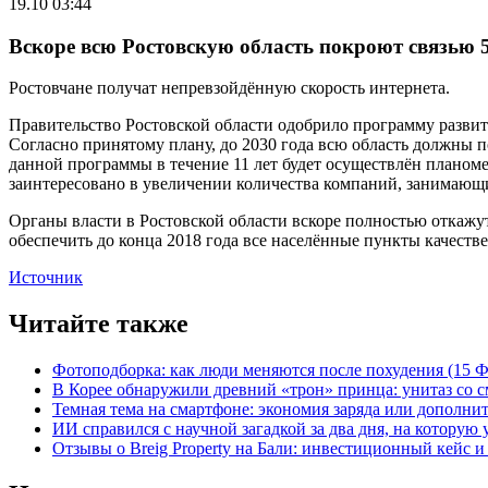
19.10 03:44
Вскоре всю Ростовскую область покроют связью 
Ростовчане получат непревзойдённую скорость интернета.
Правительство Ростовской области одобрило программу развит
Согласно принятому плану, до 2030 года всю область должны 
данной программы в течение 11 лет будет осуществлён планоме
заинтересовано в увеличении количества компаний, занимаю
Органы власти в Ростовской области вскоре полностью откажут
обеспечить до конца 2018 года все населённые пункты качеств
Источник
Читайте также
Фотоподборка: как люди меняются после похудения (15
В Корее обнаружили древний «трон» принца: унитаз со с
Темная тема на смартфоне: экономия заряда или дополнит
ИИ справился с научной загадкой за два дня, на которую
Отзывы о Breig Property на Бали: инвестиционный кейс 