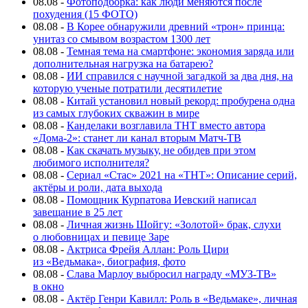
08.08
-
Фотоподборка: как люди меняются после
похудения (15 ФОТО)
08.08
-
В Корее обнаружили древний «трон» принца:
унитаз со смывом возрастом 1300 лет
08.08
-
Темная тема на смартфоне: экономия заряда или
дополнительная нагрузка на батарею?
08.08
-
ИИ справился с научной загадкой за два дня, на
которую ученые потратили десятилетие
08.08
-
Китай установил новый рекорд: пробурена одна
из самых глубоких скважин в мире
08.08
-
Канделаки возглавила ТНТ вместо автора
«Дома-2»: станет ли канал вторым Матч-ТВ
08.08
-
Как скачать музыку, не обидев при этом
любимого исполнителя?
08.08
-
Сериал «Стас» 2021 на «ТНТ»: Описание серий,
актёры и роли, дата выхода
08.08
-
Помощник Курпатова Иевский написал
завещание в 25 лет
08.08
-
Личная жизнь Шойгу: «Золотой» брак, слухи
о любовницах и певице Заре
08.08
-
Актриса Фрейя Аллан: Роль Цири
из «Ведьмака», биография, фото
08.08
-
Слава Марлоу выбросил награду «МУЗ-ТВ»
в окно
08.08
-
Актёр Генри Кавилл: Роль в «Ведьмаке», личная