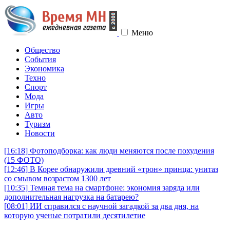
Меню
Общество
События
Экономика
Техно
Спорт
Мода
Игры
Авто
Туризм
Новости
[16:18]
Фотоподборка: как люди меняются после похудения
(15 ФОТО)
[12:46]
В Корее обнаружили древний «трон» принца: унитаз
со смывом возрастом 1300 лет
[10:35]
Темная тема на смартфоне: экономия заряда или
дополнительная нагрузка на батарею?
[08:01]
ИИ справился с научной загадкой за два дня, на
которую ученые потратили десятилетие