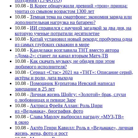
похудения (15 ФОТО)
10.08
-
В Корее обнаружили древний «трон» принца:
унитаз со смывом возрастом 1300 лет
10.08
-
Темная тема на смартфоне: экономия заряда или
дополнительная нагрузка на батарею?
10.08
-
ИИ справился с научной загадкой за два дня, на
которую ученые потратили десятилетие
10.08
-
Китай установил новый рекорд: пробурена одна
из самых глубоких скважин в мире
10.08
-
Канделаки возглавила ТНТ вместо автора
«Дома-2»: станет ли канал вторым Матч-ТВ
10.08
-
Как скачать музыку, не обидев при этом
любимого исполнителя?
10.08
-
Сериал «Стас» 2021 на «ТНТ»: Описание серий,
актёры и роли, дата выхода
10.08
-
Помощник Курпатова Иевский написал
завещание в 25 лет
10.08
-
Личная жизнь Шойгу: «Золотой» брак, слухи
о любовницах и певице Заре
10.08
-
Актриса Фрейя Аллан: Роль Цири
из «Ведьмака», биография, фото
10.08
-
Слава Марлоу выбросил награду «МУЗ-ТВ»
в окно
10.08
-
Актёр Генри Кавилл: Роль в «Ведьмаке», личная
жизнь, жена, фото и рост