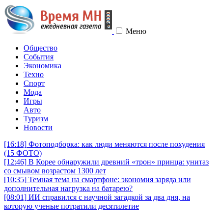
Меню
Общество
События
Экономика
Техно
Спорт
Мода
Игры
Авто
Туризм
Новости
[16:18]
Фотоподборка: как люди меняются после похудения
(15 ФОТО)
[12:46]
В Корее обнаружили древний «трон» принца: унитаз
со смывом возрастом 1300 лет
[10:35]
Темная тема на смартфоне: экономия заряда или
дополнительная нагрузка на батарею?
[08:01]
ИИ справился с научной загадкой за два дня, на
которую ученые потратили десятилетие