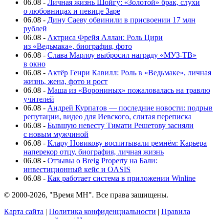
06.08
-
Личная жизнь Шойгу: «Золотой» брак, слухи
о любовницах и певице Заре
06.08
-
Дину Саеву обвинили в присвоении 17 млн
рублей
06.08
-
Актриса Фрейя Аллан: Роль Цири
из «Ведьмака», биография, фото
06.08
-
Слава Марлоу выбросил награду «МУЗ-ТВ»
в окно
06.08
-
Актёр Генри Кавилл: Роль в «Ведьмаке», личная
жизнь, жена, фото и рост
06.08
-
Маша из «Ворониных» пожаловалась на травлю
учителей
06.08
-
Андрей Курпатов — последние новости: подрыв
репутации, видео для Иевского, слитая переписка
06.08
-
Бывшую невесту Тимати Решетову засняли
с новым мужчиной
06.08
-
Клару Новикову воспитывали ремнём: Карьера
наперекор отцу, биография, личная жизнь
06.08
-
Отзывы о Breig Property на Бали:
инвестиционный кейс и OASIS
06.08
-
Как работает система в приложении Winline
© 2000-2026, "Время МН". Все права защищены.
Карта сайта
|
Политика конфиденциальности
|
Правила