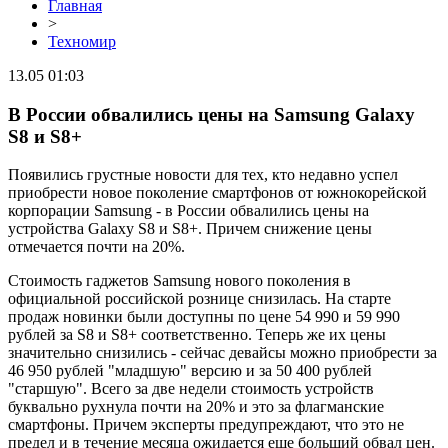
Главная
>
Техномир
13.05 01:03
В России обвалились цены на Samsung Galaxy
S8 и S8+
Появились грустные новости для тех, кто недавно успел
приобрести новое поколение смартфонов от южнокорейской
корпорации Samsung - в России обвалились цены на
устройства Galaxy S8 и S8+. Причем снижение цены
отмечается почти на 20%.
Стоимость гаджетов Samsung нового поколения в
официальной российской рознице снизилась. На старте
продаж новинки были доступны по цене 54 990 и 59 990
рублей за S8 и S8+ соответственно. Теперь же их цены
значительно снизились - сейчас девайсы можно приобрести за
46 950 рублей "младшую" версию и за 50 400 рублей
"старшую". Всего за две недели стоимость устройств
буквально рухнула почти на 20% и это за флагманские
смартфоны. Причем эксперты предупреждают, что это не
предел и в течение месяца ожидается еще больший обвал цен.