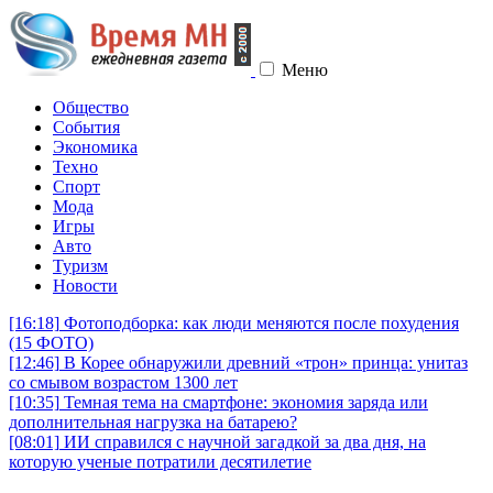
Меню
Общество
События
Экономика
Техно
Спорт
Мода
Игры
Авто
Туризм
Новости
[16:18]
Фотоподборка: как люди меняются после похудения
(15 ФОТО)
[12:46]
В Корее обнаружили древний «трон» принца: унитаз
со смывом возрастом 1300 лет
[10:35]
Темная тема на смартфоне: экономия заряда или
дополнительная нагрузка на батарею?
[08:01]
ИИ справился с научной загадкой за два дня, на
которую ученые потратили десятилетие