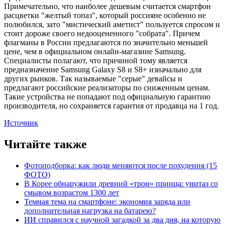
Примечательно, что наиболее дешевым считается смартфон
расцветки "желтый топаз", который россияне особенно не
полюбился, зато "мистический аметист" пользуется спросом и
стоит дороже своего недооцененного "собрата". Причем
флагманы в России предлагаются по значительно меньшей
цене, чем в официальном онлайн-магазине Samsung.
Специалисты полагают, что причиной тому является
предназначение Samsung Galaxy S8 и S8+ изначально для
других рынков. Так называемые "серые" девайсы и
предлагают российские реализаторы по сниженным ценам.
Такие устройства не попадают под официальную гарантию
производителя, но сохраняется гарантия от продавца на 1 год.
Источник
Читайте также
Фотоподборка: как люди меняются после похудения (15
ФОТО)
В Корее обнаружили древний «трон» принца: унитаз со
смывом возрастом 1300 лет
Темная тема на смартфоне: экономия заряда или
дополнительная нагрузка на батарею?
ИИ справился с научной загадкой за два дня, на которую