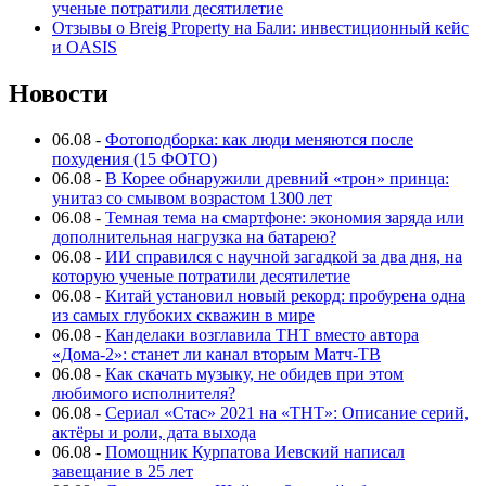
ученые потратили десятилетие
Отзывы о Breig Property на Бали: инвестиционный кейс
и OASIS
Новости
06.08
-
Фотоподборка: как люди меняются после
похудения (15 ФОТО)
06.08
-
В Корее обнаружили древний «трон» принца:
унитаз со смывом возрастом 1300 лет
06.08
-
Темная тема на смартфоне: экономия заряда или
дополнительная нагрузка на батарею?
06.08
-
ИИ справился с научной загадкой за два дня, на
которую ученые потратили десятилетие
06.08
-
Китай установил новый рекорд: пробурена одна
из самых глубоких скважин в мире
06.08
-
Канделаки возглавила ТНТ вместо автора
«Дома-2»: станет ли канал вторым Матч-ТВ
06.08
-
Как скачать музыку, не обидев при этом
любимого исполнителя?
06.08
-
Сериал «Стас» 2021 на «ТНТ»: Описание серий,
актёры и роли, дата выхода
06.08
-
Помощник Курпатова Иевский написал
завещание в 25 лет