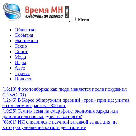
Меню
Общество
События
Экономика
Техно
Спорт
Мода
Игры
Авто
Туризм
Новости
[16:18]
Фотоподборка: как люди меняются после похудения
(15 ФОТО)
[12:46]
В Корее обнаружили древний «трон» принца: унитаз
со смывом возрастом 1300 лет
[10:35]
Темная тема на смартфоне: экономия заряда или
дополнительная нагрузка на батарею?
[08:01]
ИИ справился с научной загадкой за два дня, на
которую ученые потратили десятилетие