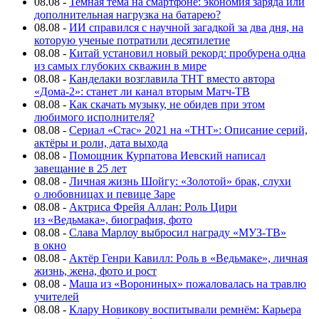
08.08
-
Темная тема на смартфоне: экономия заряда или
дополнительная нагрузка на батарею?
08.08
-
ИИ справился с научной загадкой за два дня, на
которую ученые потратили десятилетие
08.08
-
Китай установил новый рекорд: пробурена одна
из самых глубоких скважин в мире
08.08
-
Канделаки возглавила ТНТ вместо автора
«Дома-2»: станет ли канал вторым Матч-ТВ
08.08
-
Как скачать музыку, не обидев при этом
любимого исполнителя?
08.08
-
Сериал «Стас» 2021 на «ТНТ»: Описание серий,
актёры и роли, дата выхода
08.08
-
Помощник Курпатова Иевский написал
завещание в 25 лет
08.08
-
Личная жизнь Шойгу: «Золотой» брак, слухи
о любовницах и певице Заре
08.08
-
Актриса Фрейя Аллан: Роль Цири
из «Ведьмака», биография, фото
08.08
-
Слава Марлоу выбросил награду «МУЗ-ТВ»
в окно
08.08
-
Актёр Генри Кавилл: Роль в «Ведьмаке», личная
жизнь, жена, фото и рост
08.08
-
Маша из «Ворониных» пожаловалась на травлю
учителей
08.08
-
Клару Новикову воспитывали ремнём: Карьера