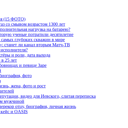
ия (15 ФОТО)
аз со смывом возрастом 1300 лет
ополнительная нагрузка на батарею?
которую ученые потратили десятилетие
з самых глубоких скважин в мире
»: станет ли канал вторым Матч-ТВ
 исполнителя?
тёры и роли, дата выхода
в 25 лет
бовницах и певице Заре
й
биография, фото
о
знь, жена, фото и рост
чителей
путации, видео для Иевского, слитая переписка
ым мужчиной
ерекор отцу, биография, личная жизнь
 кейс и OASIS