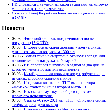
ИИ справился с научной загадкой за два дня, на которую
ученые потратили десятилетие
Отзывы о Breig Property на Бали: инвестиционный кейс
и OASIS
Новости
08.08
-
Фотоподборка: как люди меняются после
похудения (15 ФОТО)
08.08
-
В Корее обнаружили древний «трон» принца:
унитаз со смывом возрастом 1300 лет
08.08
-
Темная тема на смартфоне: экономия заряда или
дополнительная нагрузка на батарею?
08.08
-
ИИ справился с научной загадкой за два дня, на
которую ученые потратили десятилетие
08.08
-
Китай установил новый рекорд: пробурена одна
из самых глубоких скважин в мире
08.08
-
Канделаки возглавила ТНТ вместо автора
«Дома-2»: станет ли канал вторым Матч-ТВ
08.08
-
Как скачать музыку, не обидев при этом
любимого исполнителя?
08.08
-
Сериал «Стас» 2021 на «ТНТ»: Описание серий,
актёры и роли, дата выхода
08.08
-
Помощник Курпатова Иевский написал