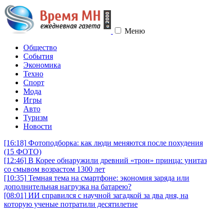
Меню
Общество
События
Экономика
Техно
Спорт
Мода
Игры
Авто
Туризм
Новости
[16:18]
Фотоподборка: как люди меняются после похудения
(15 ФОТО)
[12:46]
В Корее обнаружили древний «трон» принца: унитаз
со смывом возрастом 1300 лет
[10:35]
Темная тема на смартфоне: экономия заряда или
дополнительная нагрузка на батарею?
[08:01]
ИИ справился с научной загадкой за два дня, на
которую ученые потратили десятилетие