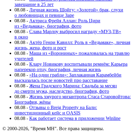
завещание в 25 лет
08.08
-
Личная жизнь Шойгу: «Золотой» брак, слухи
о любовницах и певице Заре
08.08
-
Актриса Фрейя Аллан: Роль Цири
из «Ведьмака», биография, фото
08.08
-
Слава Марлоу выбросил награду «МУЗ-ТВ»
в окно
08.08
-
Актёр Генри Кавилл: Роль в «Ведьмаке», личная
жизнь, жена, фото и рост
08.08
-
Маша из «Ворониных» пожаловалась на травлю
учителей
08.08
-
Клару Новикову воспитывали ремнём: Карьера
наперекор отцу, биография, личная жизнь
08.08
-
«На одни грабли»: Заплаканная Карамбейби
высказалась после новостей про расставание
08.08
-
Жена Градского Марина: Свадьба за месяц
до смерти мужа, наследство, биография, фото
08.08
-
Жизнь хмурого мизантропа Стаса Старовойтова:
Биография, жёны
08.08
-
Отзывы о Breig Property на Бали:
инвестиционный кейс и OASIS
08.08
-
Как работает система в приложении Winline
© 2000-2026, "Время МН". Все права защищены.