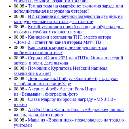
унитаз со смывом возрастом 1300 лет
08.08
-
Темная тема на смартфоне: экономия заряда или
дополнительная нагрузка на батарею?
08.08
-
ИИ справился с научной загадкой за два дня, на
которую ученые потратили десятилетие
08.08
-
Китай установил новый рекорд: пробурена одна
из самых глубоких скважин в мире
08.08
-
Канделаки возглавила ТНТ вместо автора
«Дома-2»: станет ли канал вторым Матч-ТВ
08.08
-
Как скачать музыку, не обидев при этом
любимого исполнителя?
08.08
-
Сериал «Стас» 2021 на «ТНТ»: Описание серий,
актёры и роли, дата выхода
08.08
-
Помощник Курпатова Иевский написал
завещание в 25 лет
08.08
-
Личная жизнь Шойгу: «Золотой» брак, слухи
о любовницах и певице Заре
08.08
-
Актриса Фрейя Аллан: Роль Цири
из «Ведьмака», биография, фото
08.08
-
Слава Марлоу выбросил награду «МУЗ-ТВ»
в окно
08.08
-
Актёр Генри Кавилл: Роль в «Ведьмаке», личная
жизнь, жена, фото и рост
08.08
-
Маша из «Ворониных» пожаловалась на травлю
учителей