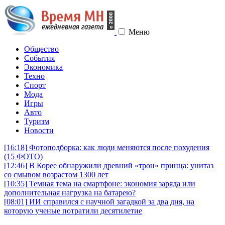
Меню
Общество
События
Экономика
Техно
Спорт
Мода
Игры
Авто
Туризм
Новости
[16:18]
Фотоподборка: как люди меняются после похудения
(15 ФОТО)
[12:46]
В Корее обнаружили древний «трон» принца: унитаз
со смывом возрастом 1300 лет
[10:35]
Темная тема на смартфоне: экономия заряда или
дополнительная нагрузка на батарею?
[08:01]
ИИ справился с научной загадкой за два дня, на
которую ученые потратили десятилетие