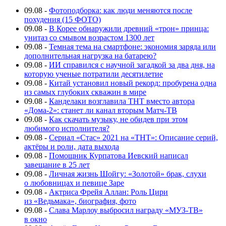
09.08
-
Фотоподборка: как люди меняются после
похудения (15 ФОТО)
09.08
-
В Корее обнаружили древний «трон» принца:
унитаз со смывом возрастом 1300 лет
09.08
-
Темная тема на смартфоне: экономия заряда или
дополнительная нагрузка на батарею?
09.08
-
ИИ справился с научной загадкой за два дня, на
которую ученые потратили десятилетие
09.08
-
Китай установил новый рекорд: пробурена одна
из самых глубоких скважин в мире
09.08
-
Канделаки возглавила ТНТ вместо автора
«Дома-2»: станет ли канал вторым Матч-ТВ
09.08
-
Как скачать музыку, не обидев при этом
любимого исполнителя?
09.08
-
Сериал «Стас» 2021 на «ТНТ»: Описание серий,
актёры и роли, дата выхода
09.08
-
Помощник Курпатова Иевский написал
завещание в 25 лет
09.08
-
Личная жизнь Шойгу: «Золотой» брак, слухи
о любовницах и певице Заре
09.08
-
Актриса Фрейя Аллан: Роль Цири
из «Ведьмака», биография, фото
09.08
-
Слава Марлоу выбросил награду «МУЗ-ТВ»
в окно