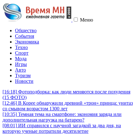
Меню
Общество
События
Экономика
Техно
Спорт
Мода
Игры
Авто
Туризм
Новости
[16:18]
Фотоподборка: как люди меняются после похудения
(15 ФОТО)
[12:46]
В Корее обнаружили древний «трон» принца: унитаз
со смывом возрастом 1300 лет
[10:35]
Темная тема на смартфоне: экономия заряда или
дополнительная нагрузка на батарею?
[08:01]
ИИ справился с научной загадкой за два дня, на
которую ученые потратили десятилетие