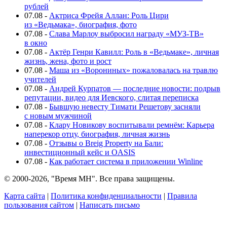
рублей
07.08
-
Актриса Фрейя Аллан: Роль Цири
из «Ведьмака», биография, фото
07.08
-
Слава Марлоу выбросил награду «МУЗ-ТВ»
в окно
07.08
-
Актёр Генри Кавилл: Роль в «Ведьмаке», личная
жизнь, жена, фото и рост
07.08
-
Маша из «Ворониных» пожаловалась на травлю
учителей
07.08
-
Андрей Курпатов — последние новости: подрыв
репутации, видео для Иевского, слитая переписка
07.08
-
Бывшую невесту Тимати Решетову засняли
с новым мужчиной
07.08
-
Клару Новикову воспитывали ремнём: Карьера
наперекор отцу, биография, личная жизнь
07.08
-
Отзывы о Breig Property на Бали:
инвестиционный кейс и OASIS
07.08
-
Как работает система в приложении Winline
© 2000-2026, "Время МН". Все права защищены.
Карта сайта
|
Политика конфиденциальности
|
Правила
пользования сайтом
|
Написать письмо