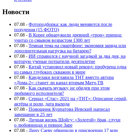
Новости
07.08
-
Фотоподборка: как люди меняются после
похудения (15 ФОТО)
07.08
-
В Корее обнаружили древний «трон» принца:
унитаз со смывом возрастом 1300 лет
07.08
-
Темная тема на смартфоне: экономия заряда или
дополнительная нагрузка на батарею?
07.08
-
ИИ справился с научной загадкой за два дня, на
которую ученые потратили десятилетие
07.08
-
Китай установил новый рекорд: пробурена одна
из самых глубоких скважин в мире
07.08
-
Канделаки возглавила ТНТ вместо автора
«Дома-2»: станет ли канал вторым Матч-ТВ
07.08
-
Как скачать музыку, не обидев при этом
любимого исполнителя?
07.08
-
Сериал «Стас» 2021 на «ТНТ»: Описание серий,
актёры и роли, дата выхода
07.08
-
Помощник Курпатова Иевский написал
завещание в 25 лет
07.08
-
Личная жизнь Шойгу: «Золотой» брак, слухи
о любовницах и певице Заре
07.08
-
Дину Саеву обвинили в присвоении 17 млн