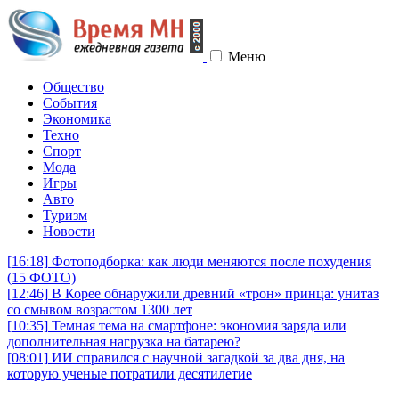
Меню
Общество
События
Экономика
Техно
Спорт
Мода
Игры
Авто
Туризм
Новости
[16:18]
Фотоподборка: как люди меняются после похудения
(15 ФОТО)
[12:46]
В Корее обнаружили древний «трон» принца: унитаз
со смывом возрастом 1300 лет
[10:35]
Темная тема на смартфоне: экономия заряда или
дополнительная нагрузка на батарею?
[08:01]
ИИ справился с научной загадкой за два дня, на
которую ученые потратили десятилетие