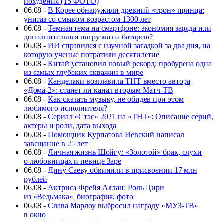
похудения (15 ФОТО)
06.08
-
В Корее обнаружили древний «трон» принца:
унитаз со смывом возрастом 1300 лет
06.08
-
Темная тема на смартфоне: экономия заряда или
дополнительная нагрузка на батарею?
06.08
-
ИИ справился с научной загадкой за два дня, на
которую ученые потратили десятилетие
06.08
-
Китай установил новый рекорд: пробурена одна
из самых глубоких скважин в мире
06.08
-
Канделаки возглавила ТНТ вместо автора
«Дома-2»: станет ли канал вторым Матч-ТВ
06.08
-
Как скачать музыку, не обидев при этом
любимого исполнителя?
06.08
-
Сериал «Стас» 2021 на «ТНТ»: Описание серий,
актёры и роли, дата выхода
06.08
-
Помощник Курпатова Иевский написал
завещание в 25 лет
06.08
-
Личная жизнь Шойгу: «Золотой» брак, слухи
о любовницах и певице Заре
06.08
-
Дину Саеву обвинили в присвоении 17 млн
рублей
06.08
-
Актриса Фрейя Аллан: Роль Цири
из «Ведьмака», биография, фото
06.08
-
Слава Марлоу выбросил награду «МУЗ-ТВ»
в окно