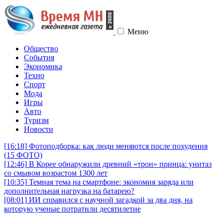
Меню
Общество
События
Экономика
Техно
Спорт
Мода
Игры
Авто
Туризм
Новости
[16:18]
Фотоподборка: как люди меняются после похудения
(15 ФОТО)
[12:46]
В Корее обнаружили древний «трон» принца: унитаз
со смывом возрастом 1300 лет
[10:35]
Темная тема на смартфоне: экономия заряда или
дополнительная нагрузка на батарею?
[08:01]
ИИ справился с научной загадкой за два дня, на
которую ученые потратили десятилетие