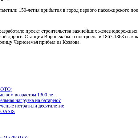
разработало проект строительства важнейших железнодорожных л
ой дороге. Станция Воронеж была построена в 1867-1868 гг. к
толицу Черноземья прибыл из Козлова.
 ФОТО)
мывом возрастом 1300 лет
ельная нагрузка на батарею?
 ученые потратили десятилетие
и OASIS
ия (15 ФОТО)