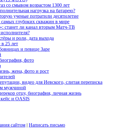
аз со смывом возрастом 1300 лет
ополнительная нагрузка на батарею?
которую ученые потратили десятилетие
з самых глубоких скважин в мире
»: станет ли канал вторым Матч-ТВ
 исполнителя?
тёры и роли, дата выхода
в 25 лет
бовницах и певице Заре
й
биография, фото
о
знь, жена, фото и рост
чителей
путации, видео для Иевского, слитая переписка
ым мужчиной
ерекор отцу, биография, личная жизнь
 кейс и OASIS
ания сайтом
|
Написать письмо