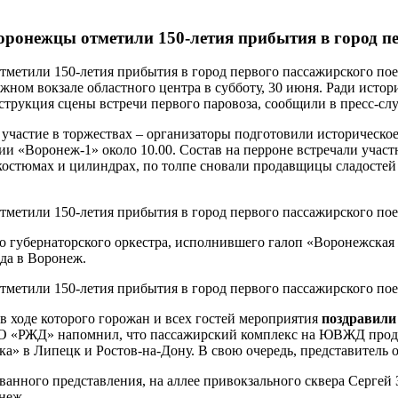
оронежцы отметили 150-летия прибытия в город п
жном вокзале областного центра в субботу, 30 июня. Ради истор
онструкция сцены встречи первого паровоза, сообщили в пресс
участие в торжествах – организаторы подготовили историческое
и «Воронеж-1» около 10.00. Состав на перроне встречали участ
костюмах и цилиндрах, по толпе сновали продавщицы сладостей и
губернаторского оркестра, исполнившего галоп «Воронежская же
зда в Воронеж.
 в ходе которого горожан и всех гостей мероприятия
поздравили
О «РЖД» напомнил, что пассажирский комплекс на ЮВЖД продол
ка» в Липецк и Ростов-на-Дону. В свою очередь, представитель
ванного представления, на аллее привокзального сквера Серге
неж.