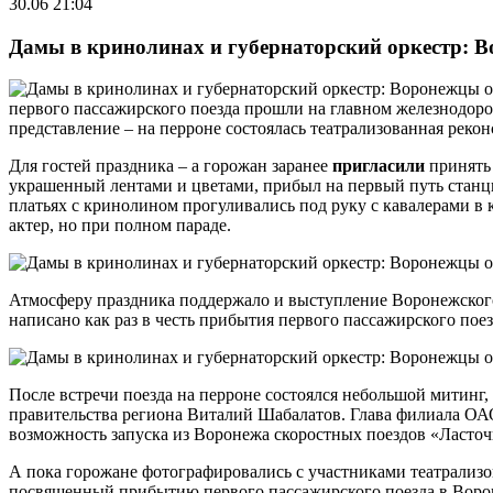
30.06 21:04
Дамы в кринолинах и губернаторский оркестр: В
первого пассажирского поезда прошли на главном железнодоро
представление – на перроне состоялась театрализованная рек
Для гостей праздника – а горожан заранее
пригласили
принять 
украшенный лентами и цветами, прибыл на первый путь станци
платьях с кринолином прогуливались под руку с кавалерами в 
актер, но при полном параде.
Атмосферу праздника поддержало и выступление Воронежского 
написано как раз в честь прибытия первого пассажирского пое
После встречи поезда на перроне состоялся небольшой митинг,
правительства региона Виталий Шабалатов. Глава филиала ОА
возможность запуска из Воронежа скоростных поездов «Ласточ
А пока горожане фотографировались с участниками театрализо
посвященный прибытию первого пассажирского поезда в Воро