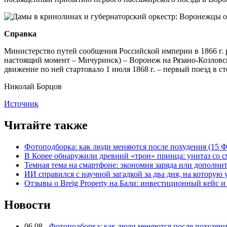
Справка
Министерство путей сообщения Российской империи в 1866 г. 
настоящий момент – Мичуринск) – Воронеж на Рязано-Козловск
движение по ней стартовало 1 июля 1868 г. – первый поезд в с
Николай Борцов
Источник
Читайте также
Фотоподборка: как люди меняются после похудения (15
В Корее обнаружили древний «трон» принца: унитаз со с
Темная тема на смартфоне: экономия заряда или дополнит
ИИ справился с научной загадкой за два дня, на которую
Отзывы о Breig Property на Бали: инвестиционный кейс 
Новости
06.08
-
Фотоподборка: как люди меняются после похуден