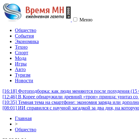
Меню
Общество
События
Экономика
Техно
Спорт
Мода
Игры
Авто
Туризм
Новости
[16:18]
Фотоподборка: как люди меняются после похудения (1
[12:46]
В Корее обнаружили древний «трон» принца: унитаз со 
[10:35]
Темная тема на смартфоне: экономия заряда или дополни
[08:01]
ИИ справился с научной загадкой за два дня, на котору
Главная
>
Общество