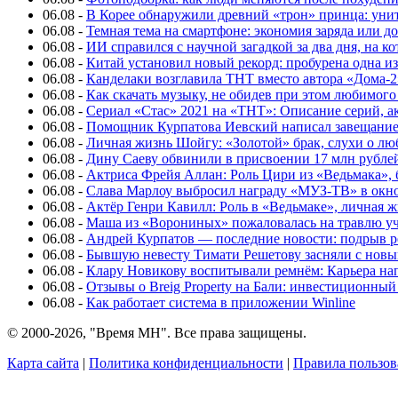
06.08
-
В Корее обнаружили древний «трон» принца: унит
06.08
-
Темная тема на смартфоне: экономия заряда или д
06.08
-
ИИ справился с научной загадкой за два дня, на 
06.08
-
Китай установил новый рекорд: пробурена одна и
06.08
-
Канделаки возглавила ТНТ вместо автора «Дома-2
06.08
-
Как скачать музыку, не обидев при этом любимого
06.08
-
Сериал «Стас» 2021 на «ТНТ»: Описание серий, ак
06.08
-
Помощник Курпатова Иевский написал завещание 
06.08
-
Личная жизнь Шойгу: «Золотой» брак, слухи о лю
06.08
-
Дину Саеву обвинили в присвоении 17 млн рубле
06.08
-
Актриса Фрейя Аллан: Роль Цири из «Ведьмака», 
06.08
-
Слава Марлоу выбросил награду «МУЗ-ТВ» в окн
06.08
-
Актёр Генри Кавилл: Роль в «Ведьмаке», личная жи
06.08
-
Маша из «Ворониных» пожаловалась на травлю у
06.08
-
Андрей Курпатов — последние новости: подрыв ре
06.08
-
Бывшую невесту Тимати Решетову засняли с нов
06.08
-
Клару Новикову воспитывали ремнём: Карьера нап
06.08
-
Отзывы о Breig Property на Бали: инвестиционный
06.08
-
Как работает система в приложении Winline
© 2000-2026, "Время МН". Все права защищены.
Карта сайта
|
Политика конфиденциальности
|
Правила пользов