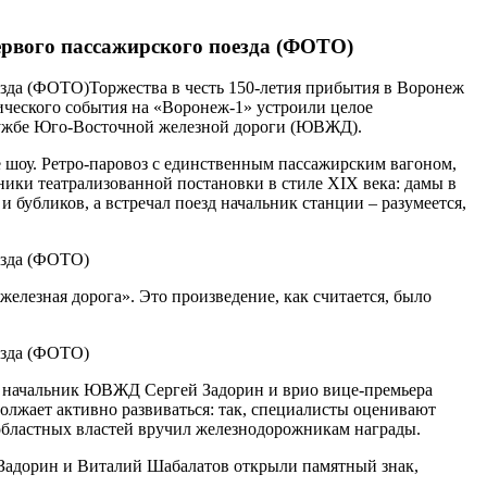
ервого пассажирского поезда (ФОТО)
Торжества в честь 150-летия прибытия в Воронеж
ического события на «Воронеж-1» устроили целое
-службе Юго-Восточной железной дороги (ЮВЖД).
 шоу. Ретро-паровоз с единственным пассажирским вагоном,
ники театрализованной постановки в стиле XIX века: дамы в
 бубликов, а встречал поезд начальник станции – разумеется,
лезная дорога». Это произведение, как считается, было
начальник ЮВЖД Сергей Задорин и врио вице-премьера
жает активно развиваться: так, специалисты оценивают
 областных властей вручил железнодорожникам награды.
й Задорин и Виталий Шабалатов открыли памятный знак,