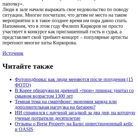
папочку».
Люди в зале начали выражать свое недовольство по поводу
ситуации. Многие посчитали, что детям не место на таком
мероприятии и в такое позднее время им пора давно спать.
Напомним, что в этом году Филипп Киркоров не просто
участвует в конкурсе как приглашенный гость и судья, а
представляет свой трибьют-концерт – популярные артисты
перепоют многие хиты Киркорова.
Источник
Читайте также
Фотоподборка: как люди меняются после похудения (15
ФОТО)
В Корее обнаружили древний «трон» принца: унитаз со
смывом возрастом 1300 лет
Темная тема на смартфоне: экономия заряда или
дополнительная нагрузка на батарею?
ИИ справился с научной загадкой за два дня, на которую
ученые потратили десятилетие
Отзывы о Breig Property на Бали: инвестиционный кейс
и OASIS