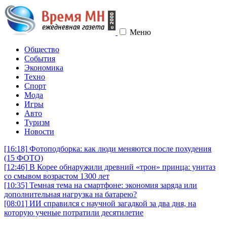
Меню
Общество
События
Экономика
Техно
Спорт
Мода
Игры
Авто
Туризм
Новости
[16:18]
Фотоподборка: как люди меняются после похудения
(15 ФОТО)
[12:46]
В Корее обнаружили древний «трон» принца: унитаз
со смывом возрастом 1300 лет
[10:35]
Темная тема на смартфоне: экономия заряда или
дополнительная нагрузка на батарею?
[08:01]
ИИ справился с научной загадкой за два дня, на
которую ученые потратили десятилетие