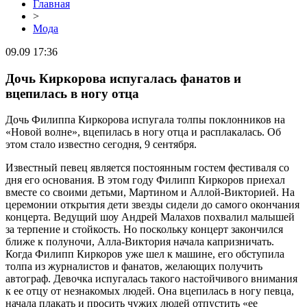
Главная
>
Мода
09.09 17:36
Дочь Киркорова испугалась фанатов и
вцепилась в ногу отца
Дочь Филиппа Киркорова испугала толпы поклонников на
«Новой волне», вцепилась в ногу отца и расплакалась. Об
этом стало известно сегодня, 9 сентября.
Известный певец является постоянным гостем фестиваля со
дня его основания. В этом году Филипп Киркоров приехал
вместе со своими детьми, Мартином и Аллой-Викторией. На
церемонии открытия дети звезды сидели до самого окончания
концерта. Ведущий шоу Андрей Малахов похвалил малышей
за терпение и стойкость. Но поскольку концерт закончился
ближе к полуночи, Алла-Виктория начала капризничать.
Когда Филипп Киркоров уже шел к машине, его обступила
толпа из журналистов и фанатов, желающих получить
автограф. Девочка испугалась такого настойчивого внимания
к ее отцу от незнакомых людей. Она вцепилась в ногу певца,
начала плакать и просить чужих людей отпустить «ее