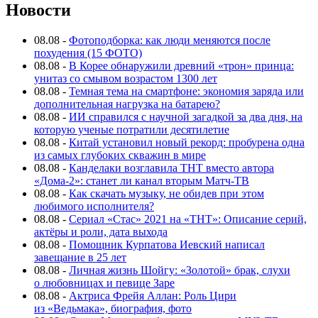
Новости
08.08
-
Фотоподборка: как люди меняются после
похудения (15 ФОТО)
08.08
-
В Корее обнаружили древний «трон» принца:
унитаз со смывом возрастом 1300 лет
08.08
-
Темная тема на смартфоне: экономия заряда или
дополнительная нагрузка на батарею?
08.08
-
ИИ справился с научной загадкой за два дня, на
которую ученые потратили десятилетие
08.08
-
Китай установил новый рекорд: пробурена одна
из самых глубоких скважин в мире
08.08
-
Канделаки возглавила ТНТ вместо автора
«Дома-2»: станет ли канал вторым Матч-ТВ
08.08
-
Как скачать музыку, не обидев при этом
любимого исполнителя?
08.08
-
Сериал «Стас» 2021 на «ТНТ»: Описание серий,
актёры и роли, дата выхода
08.08
-
Помощник Курпатова Иевский написал
завещание в 25 лет
08.08
-
Личная жизнь Шойгу: «Золотой» брак, слухи
о любовницах и певице Заре
08.08
-
Актриса Фрейя Аллан: Роль Цири
из «Ведьмака», биография, фото