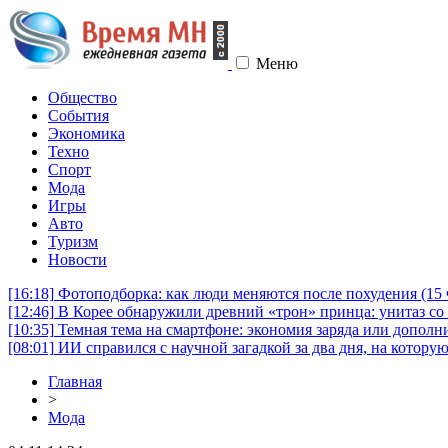
Меню
Общество
События
Экономика
Техно
Спорт
Мода
Игры
Авто
Туризм
Новости
[16:18]
Фотоподборка: как люди меняются после похудения (1
[12:46]
В Корее обнаружили древний «трон» принца: унитаз со 
[10:35]
Темная тема на смартфоне: экономия заряда или дополни
[08:01]
ИИ справился с научной загадкой за два дня, на котору
Главная
>
Мода