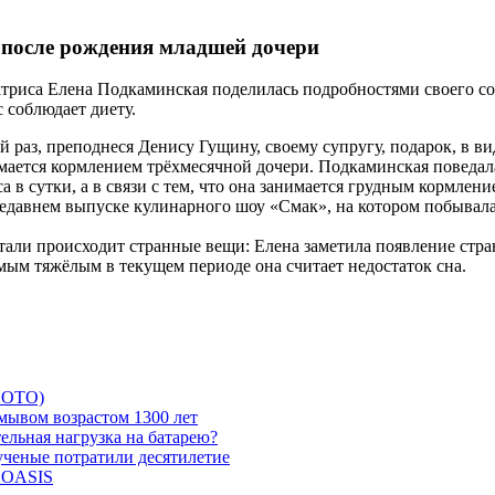
 после рождения младшей дочери
ктриса Елена Подкаминская поделилась подробностями своего сос
с соблюдает диету.
ой раз, преподнеся Денису Гущину, своему супругу, подарок, в ви
мается кормлением трёхмесячной дочери. Подкаминская поведала
а в сутки, а в связи с тем, что она занимается грудным кормлен
недавнем выпуске кулинарного шоу «Смак», на котором побывала а
стали происходит странные вещи: Елена заметила появление стра
ым тяжёлым в текущем периоде она считает недостаток сна.
 ФОТО)
мывом возрастом 1300 лет
ельная нагрузка на батарею?
 ученые потратили десятилетие
и OASIS