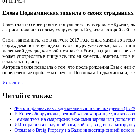
04.11 14:34
Елена Подкаминская заявила о своих страданиях
Известная по своей роли в популярном телесериале «Кухня», а
актриса подарила своему супругу дочь Еву, из-за которой сейча
Стоит напомнить, что в августе 2017 года стала мамой во втор
форму, демонстрируя идеальную фигуру уже сейчас, когда зани
маленькой дочери, которой нужна её забота двадцать четыре час
может употреблять в пищу всё, что ей хочется. Заметим, что в 
ссылаясь на диету.
Актриса также поведала о том, что после рождения Евы с ней 
определённые проблемы с речью. По словам Подкаминской, сам
Источник
Читайте также
Фотоподборка: как люди меняются после похудения (15
В Корее обнаружили древний «трон» принца: унитаз со с
Темная тема на смартфоне: экономия заряда или дополнит
ИИ справился с научной загадкой за два дня, на которую
Отзывы о Breig Property на Бали: инвестиционный кейс 