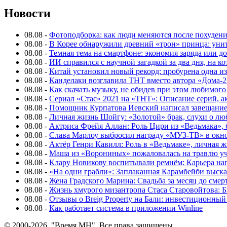
Новости
08.08
-
Фотоподборка: как люди меняются после похуден
08.08
-
В Корее обнаружили древний «трон» принца: унит
08.08
-
Темная тема на смартфоне: экономия заряда или д
08.08
-
ИИ справился с научной загадкой за два дня, на 
08.08
-
Китай установил новый рекорд: пробурена одна и
08.08
-
Канделаки возглавила ТНТ вместо автора «Дома-2
08.08
-
Как скачать музыку, не обидев при этом любимого
08.08
-
Сериал «Стас» 2021 на «ТНТ»: Описание серий, ак
08.08
-
Помощник Курпатова Иевский написал завещание 
08.08
-
Личная жизнь Шойгу: «Золотой» брак, слухи о лю
08.08
-
Актриса Фрейя Аллан: Роль Цири из «Ведьмака», 
08.08
-
Слава Марлоу выбросил награду «МУЗ-ТВ» в окн
08.08
-
Актёр Генри Кавилл: Роль в «Ведьмаке», личная жи
08.08
-
Маша из «Ворониных» пожаловалась на травлю у
08.08
-
Клару Новикову воспитывали ремнём: Карьера нап
08.08
-
«На одни грабли»: Заплаканная Карамбейби высказ
08.08
-
Жена Градского Марина: Свадьба за месяц до смер
08.08
-
Жизнь хмурого мизантропа Стаса Старовойтова: 
08.08
-
Отзывы о Breig Property на Бали: инвестиционный
08.08
-
Как работает система в приложении Winline
© 2000-2026, "Время МН". Все права защищены.