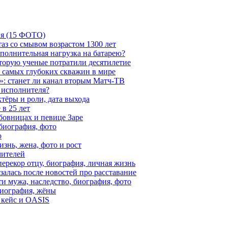
ия (15 ФОТО)
аз со смывом возрастом 1300 лет
ополнительная нагрузка на батарею?
которую ученые потратили десятилетие
з самых глубоких скважин в мире
»: станет ли канал вторым Матч-ТВ
 исполнителя?
тёры и роли, дата выхода
в 25 лет
бовницах и певице Заре
биография, фото
о
знь, жена, фото и рост
чителей
ерекор отцу, биография, личная жизнь
алась после новостей про расставание
ти мужа, наследство, биография, фото
Биография, жёны
 кейс и OASIS