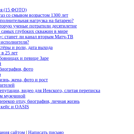
ия (15 ФОТО)
аз со смывом возрастом 1300 лет
ополнительная нагрузка на батарею?
которую ученые потратили десятилетие
з самых глубоких скважин в мире
»: станет ли канал вторым Матч-ТВ
 исполнителя?
тёры и роли, дата выхода
в 25 лет
бовницах и певице Заре
й
биография, фото
о
знь, жена, фото и рост
чителей
путации, видео для Иевского, слитая переписка
ым мужчиной
ерекор отцу, биография, личная жизнь
 кейс и OASIS
ания сайтом
|
Написать письмо