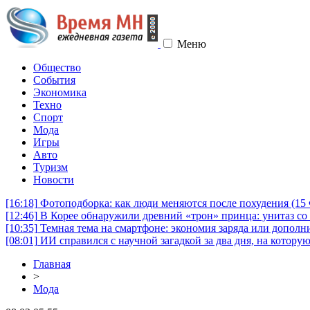
Меню
Общество
События
Экономика
Техно
Спорт
Мода
Игры
Авто
Туризм
Новости
[16:18]
Фотоподборка: как люди меняются после похудения (1
[12:46]
В Корее обнаружили древний «трон» принца: унитаз со 
[10:35]
Темная тема на смартфоне: экономия заряда или дополни
[08:01]
ИИ справился с научной загадкой за два дня, на котору
Главная
>
Мода