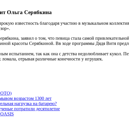
чит Ольга Серябкина
рокую известность благодаря участию в музыкальном коллективе
зор».
ерябкина, заявил о том, что певица стала самой привлекательно
санной красоты Серябкиной. Вв ходе программы Дядя Витя пред
ёзным испытанием, так как она с детства недолюбливает кукол. П
х ломала, отрывая различные конечности у игрушек.
 ФОТО)
мывом возрастом 1300 лет
ельная нагрузка на батарею?
 ученые потратили десятилетие
и OASIS