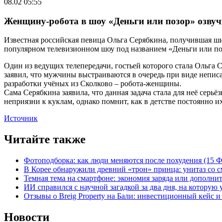
08.02 05:55
Женщину-робота в шоу «Деньги или позор» озву
Известная российская певица Ольга Серябкина, получившая ши
популярном телевизионном шоу под названием «Деньги или по
Один из ведущих телепередачи, гостьей которого стала Ольга С
заявил, что мужчины выстраиваются в очередь при виде непи
разработки учёных из Сколково – робота-женщины.
Сама Серябкина заявила, что данная задача стала для неё серь
неприязни к куклам, однако помнит, как в детстве постоянно и
Источник
Читайте также
Фотоподборка: как люди меняются после похудения (15
В Корее обнаружили древний «трон» принца: унитаз со с
Темная тема на смартфоне: экономия заряда или дополнит
ИИ справился с научной загадкой за два дня, на которую
Отзывы о Breig Property на Бали: инвестиционный кейс 
Новости