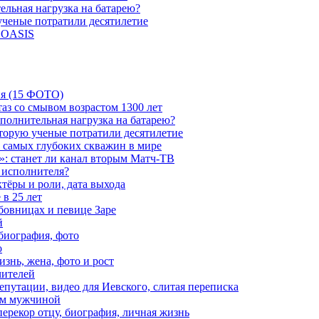
ельная нагрузка на батарею?
 ученые потратили десятилетие
и OASIS
ия (15 ФОТО)
аз со смывом возрастом 1300 лет
ополнительная нагрузка на батарею?
которую ученые потратили десятилетие
з самых глубоких скважин в мире
»: станет ли канал вторым Матч-ТВ
 исполнителя?
тёры и роли, дата выхода
в 25 лет
бовницах и певице Заре
й
биография, фото
о
знь, жена, фото и рост
чителей
путации, видео для Иевского, слитая переписка
ым мужчиной
ерекор отцу, биография, личная жизнь