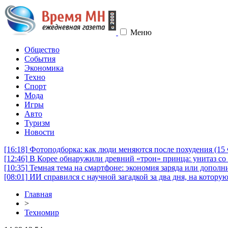
Меню
Общество
События
Экономика
Техно
Спорт
Мода
Игры
Авто
Туризм
Новости
[16:18]
Фотоподборка: как люди меняются после похудения (1
[12:46]
В Корее обнаружили древний «трон» принца: унитаз со 
[10:35]
Темная тема на смартфоне: экономия заряда или дополни
[08:01]
ИИ справился с научной загадкой за два дня, на котору
Главная
>
Техномир