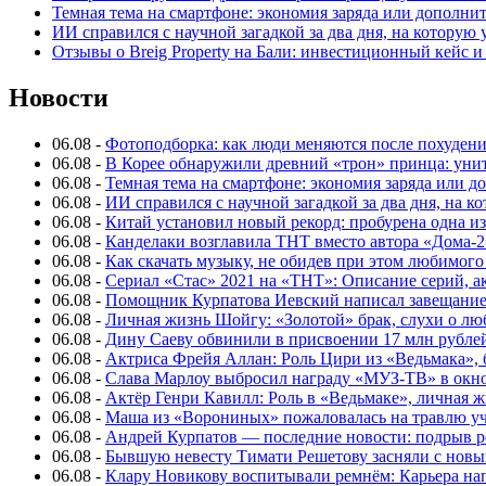
Темная тема на смартфоне: экономия заряда или дополнит
ИИ справился с научной загадкой за два дня, на которую
Отзывы о Breig Property на Бали: инвестиционный кейс 
Новости
06.08
-
Фотоподборка: как люди меняются после похуден
06.08
-
В Корее обнаружили древний «трон» принца: унит
06.08
-
Темная тема на смартфоне: экономия заряда или д
06.08
-
ИИ справился с научной загадкой за два дня, на 
06.08
-
Китай установил новый рекорд: пробурена одна и
06.08
-
Канделаки возглавила ТНТ вместо автора «Дома-2
06.08
-
Как скачать музыку, не обидев при этом любимого
06.08
-
Сериал «Стас» 2021 на «ТНТ»: Описание серий, ак
06.08
-
Помощник Курпатова Иевский написал завещание 
06.08
-
Личная жизнь Шойгу: «Золотой» брак, слухи о лю
06.08
-
Дину Саеву обвинили в присвоении 17 млн рубле
06.08
-
Актриса Фрейя Аллан: Роль Цири из «Ведьмака», 
06.08
-
Слава Марлоу выбросил награду «МУЗ-ТВ» в окн
06.08
-
Актёр Генри Кавилл: Роль в «Ведьмаке», личная жи
06.08
-
Маша из «Ворониных» пожаловалась на травлю у
06.08
-
Андрей Курпатов — последние новости: подрыв ре
06.08
-
Бывшую невесту Тимати Решетову засняли с нов
06.08
-
Клару Новикову воспитывали ремнём: Карьера нап