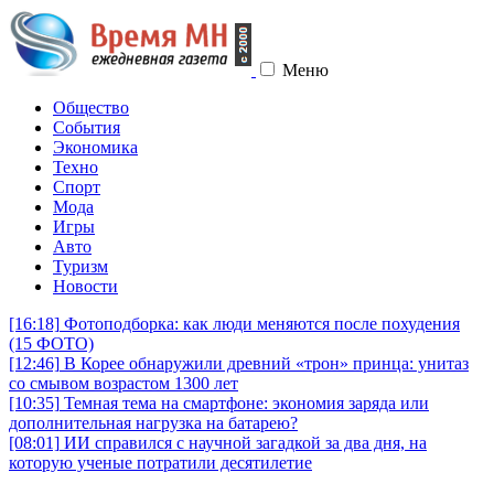
Меню
Общество
События
Экономика
Техно
Спорт
Мода
Игры
Авто
Туризм
Новости
[16:18]
Фотоподборка: как люди меняются после похудения
(15 ФОТО)
[12:46]
В Корее обнаружили древний «трон» принца: унитаз
со смывом возрастом 1300 лет
[10:35]
Темная тема на смартфоне: экономия заряда или
дополнительная нагрузка на батарею?
[08:01]
ИИ справился с научной загадкой за два дня, на
которую ученые потратили десятилетие