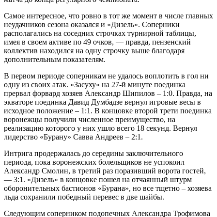
Самое интересное, что ровно в тот же момент в числе главных
неудачников сезона оказался и «Дизель». Соперники
располагались на соседних строчках турнирной таблицы,
имея в своем активе по 49 очков, — правда, пензенский
коллектив находился на одну строчку выше благодаря
дополнительным показателям.
В первом периоде соперникам не удалось воплотить в гол ни
одну из своих атак. «Засуху» на 27-й минуте поединка
прервал форвард хозяев Александр Шипилов – 1:0. Правда, на
экваторе поединка Давид Думбадзе вернул игровые весы в
исходное положение – 1:1. В концовке второй трети поединка
воронежцы получили численное преимущество, на
реализацию которого у них ушло всего 18 секунд. Вернул
лидерство «Бурану» Савва Андреев – 2:1.
Интрига продержалась до середины заключительного
периода, пока воронежских болельщиков не успокоил
Александр Смолин, в третий раз поразивший ворота гостей,
— 3:1. «Дизель» в концовке пошел на отчаянный штурм
оборонительных бастионов «Бурана», но все тщетно – хозяева
льда сохранили победный перевес в две шайбы.
Следующим соперником подопечных Александра Трофимова