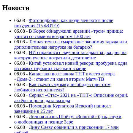
Новости
06.08
-
Фотоподборка: как люди меняются после
похудения (15 ФОТО)
06.08
-
В Корее обнаружили древний «трон» принца:
унитаз со смывом возрастом 1300 лет
06.08
-
Темная тема на смартфоне: экономия заряда или
дополнительная нагрузка на батарею?
06.08
-
ИИ справился с научной загадкой за два дня, на
которую ученые потратили десятилетие
06.08
-
Китай установил новый рекорд: пробурена одна
из самых глубоких скважин в мире
06.08
-
Канделаки возглавила ТНТ вместо автора
«Дома-2»: станет ли канал вторым Матч-ТВ
06.08
-
Как скачать музыку, не обидев при этом
любимого исполнителя?
06.08
-
Сериал «Стас» 2021 на «ТНТ»: Описание серий,
актёры и роли, дата выхода
06.08
-
Помощник Курпатова Иевский написал
завещание в 25 лет
06.08
-
Личная жизнь Шойгу: «Золотой» брак, слухи
о любовницах и певице Заре
06.08
-
Дину Саеву обвинили в присвоении 17 млн
рублей