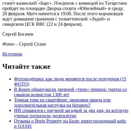
станет казанский «Барс». Поединок с командой из Татарстана
пройдет на площадке Дворца спорта «Юбилейный» в среду,
20 февраля. Матч начнется в 19:00. После этого воронежцев
ждут домашние сражения с тольяттинской «Ладой» и
самарским ЦСК ВВС (22 и 24 февраля).
Сергей Богачев
Фото – Сергей Селин
Источник
Читайте также
Фотоподборка: как люди меняются после похудения (15
ФОТО)
В Корее обнаружили древний «трон» принца: унитаз со
смывом возрастом 1300 лет
Темная тема на смартфоне: экономия заряда или
дополнительная нагрузка на батарею?
ИИ справился с научной загадкой за два дня, на которую
ученые потратили десятилетие
Отзывы о Breig Property на Бали: инвестиционный кейс
и OASIS