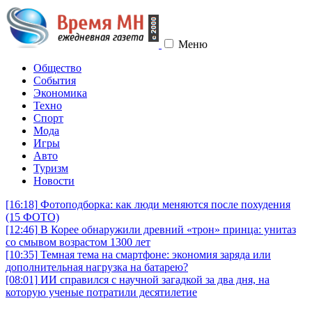
Меню
Общество
События
Экономика
Техно
Спорт
Мода
Игры
Авто
Туризм
Новости
[16:18]
Фотоподборка: как люди меняются после похудения
(15 ФОТО)
[12:46]
В Корее обнаружили древний «трон» принца: унитаз
со смывом возрастом 1300 лет
[10:35]
Темная тема на смартфоне: экономия заряда или
дополнительная нагрузка на батарею?
[08:01]
ИИ справился с научной загадкой за два дня, на
которую ученые потратили десятилетие