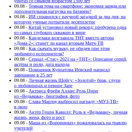
унитаз со смывом возрастом 1300 лет
09.08
-
Темная тема на смартфоне: экономия заряда или
дополнительная нагрузка на батарею?
09.08
-
ИИ справился с научной загадкой за два дня, на
которую ученые потратили десятилетие
09.08
-
Китай установил новый рекорд: пробурена одна
из самых глубоких скважин в мире
09.08
-
Канделаки возглавила ТНТ вместо автора
«Дома-2»: станет ли канал вторым Матч-ТВ
09.08
-
Как скачать музыку, не обидев при этом
любимого исполнителя?
09.08
-
Сериал «Стас» 2021 на «ТНТ»: Описание серий,
актёры и роли, дата выхода
09.08
-
Помощник Курпатова Иевский написал
завещание в 25 лет
09.08
-
Личная жизнь Шойгу: «Золотой» брак, слухи
о любовницах и певице Заре
09.08
-
Актриса Фрейя Аллан: Роль Цири
из «Ведьмака», биография, фото
09.08
-
Слава Марлоу выбросил награду «МУЗ-ТВ»
в окно
09.08
-
Актёр Генри Кавилл: Роль в «Ведьмаке», личная
жизнь, жена, фото и рост
09.08
-
Маша из «Ворониных» пожаловалась на травлю
учителей