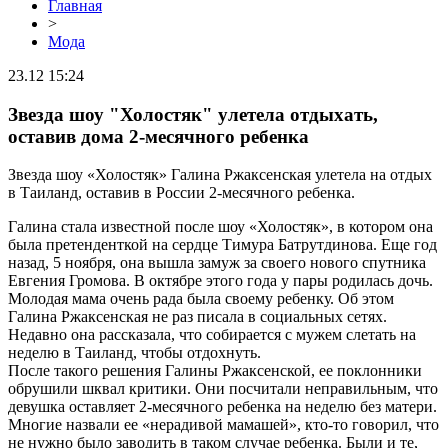
Главная
>
Мода
23.12 15:24
Звезда шоу "Холостяк" улетела отдыхать,
оставив дома 2-месячного ребенка
Звезда шоу «Холостяк» Галина Ржаксенская улетела на отдых
в Таиланд, оставив в России 2-месячного ребенка.
Галина стала известной после шоу «Холостяк», в котором она
была претенденткой на сердце Тимура Батрутдинова. Еще год
назад, 5 ноября, она вышла замуж за своего нового спутника
Евгения Громова. В октябре этого года у пары родилась дочь.
Молодая мама очень рада была своему ребенку. Об этом
Галина Ржаксенская не раз писала в социальных сетях.
Недавно она рассказала, что собирается с мужем слетать на
неделю в Таиланд, чтобы отдохнуть.
После такого решения Галины Ржаксенской, ее поклонники
обрушили шквал критики. Они посчитали неправильным, что
девушка оставляет 2-месячного ребенка на неделю без матери.
Многие назвали ее «нерадивой мамашей», кто-то говорил, что
не нужно было заводить в таком случае ребенка. Были и те,