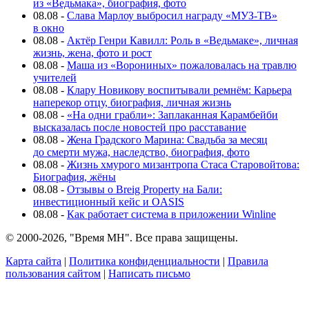
из «Ведьмака», биография, фото
08.08
-
Слава Марлоу выбросил награду «МУЗ-ТВ»
в окно
08.08
-
Актёр Генри Кавилл: Роль в «Ведьмаке», личная
жизнь, жена, фото и рост
08.08
-
Маша из «Ворониных» пожаловалась на травлю
учителей
08.08
-
Клару Новикову воспитывали ремнём: Карьера
наперекор отцу, биография, личная жизнь
08.08
-
«На одни грабли»: Заплаканная Карамбейби
высказалась после новостей про расставание
08.08
-
Жена Градского Марина: Свадьба за месяц
до смерти мужа, наследство, биография, фото
08.08
-
Жизнь хмурого мизантропа Стаса Старовойтова:
Биография, жёны
08.08
-
Отзывы о Breig Property на Бали:
инвестиционный кейс и OASIS
08.08
-
Как работает система в приложении Winline
© 2000-2026, "Время МН". Все права защищены.
Карта сайта
|
Политика конфиденциальности
|
Правила
пользования сайтом
|
Написать письмо