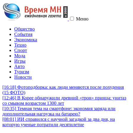
Меню
Общество
События
Экономика
Техно
Спорт
Мода
Игры
Авто
Туризм
Новости
[16:18]
Фотоподборка: как люди меняются после похудения
(15 ФОТО)
[12:46]
В Корее обнаружили древний «трон» принца: унитаз
со смывом возрастом 1300 лет
[10:35]
Темная тема на смартфоне: экономия заряда или
дополнительная нагрузка на батарею?
[08:01]
ИИ справился с научной загадкой за два дня, на
которую ученые потратили десятилетие