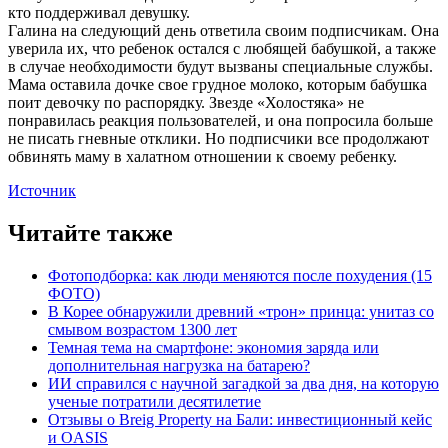
кто поддерживал девушку.
Галина на следующий день ответила своим подписчикам. Она
уверила их, что ребенок остался с любящей бабушкой, а также
в случае необходимости будут вызваны специальные службы.
Мама оставила дочке свое грудное молоко, которым бабушка
поит девочку по распорядку. Звезде «Холостяка» не
понравилась реакция пользователей, и она попросила больше
не писать гневные отклики. Но подписчики все продолжают
обвинять маму в халатном отношении к своему ребенку.
Источник
Читайте также
Фотоподборка: как люди меняются после похудения (15
ФОТО)
В Корее обнаружили древний «трон» принца: унитаз со
смывом возрастом 1300 лет
Темная тема на смартфоне: экономия заряда или
дополнительная нагрузка на батарею?
ИИ справился с научной загадкой за два дня, на которую
ученые потратили десятилетие
Отзывы о Breig Property на Бали: инвестиционный кейс
и OASIS