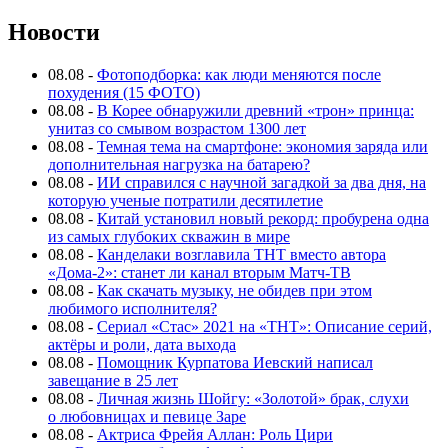
Новости
08.08
-
Фотоподборка: как люди меняются после
похудения (15 ФОТО)
08.08
-
В Корее обнаружили древний «трон» принца:
унитаз со смывом возрастом 1300 лет
08.08
-
Темная тема на смартфоне: экономия заряда или
дополнительная нагрузка на батарею?
08.08
-
ИИ справился с научной загадкой за два дня, на
которую ученые потратили десятилетие
08.08
-
Китай установил новый рекорд: пробурена одна
из самых глубоких скважин в мире
08.08
-
Канделаки возглавила ТНТ вместо автора
«Дома-2»: станет ли канал вторым Матч-ТВ
08.08
-
Как скачать музыку, не обидев при этом
любимого исполнителя?
08.08
-
Сериал «Стас» 2021 на «ТНТ»: Описание серий,
актёры и роли, дата выхода
08.08
-
Помощник Курпатова Иевский написал
завещание в 25 лет
08.08
-
Личная жизнь Шойгу: «Золотой» брак, слухи
о любовницах и певице Заре
08.08
-
Актриса Фрейя Аллан: Роль Цири