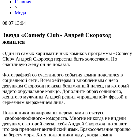
Главная
>
Мода
08.07 13:04
Звезда «Comedy Club» Андрей Скороход
женился
Один из самых харизматичных комиков программы «Comedy
Club» Андрей Скороход перестал быть холостяком. Но
счастливую жену он не показал.
Фотографией со счастливого события комик поделился в
социальной сети. Всем хейтерам и влюблённым с него
девушкам Скороход показал безымянный палец, на который
надето обручальное кольцо. Дополнить образ солидного,
женатого мужчины Андрей решил «прощальной» фразой и
серьёзным выражением лица.
Поклонники шокированы переменами в статусе
«свободолюбивого» юмориста. Многие никогда не видели
девушку, с которой связал себя Андрей Скороход, но знают,
что она преподаёт английский язык. Бракосочетание прошло
на берегу моря. Хотя поклонники ждут, когда комик