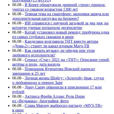
похудения (15 ФОТО)
06.08
-
В Корее обнаружили древний «трон» принца:
унитаз со смывом возрастом 1300 лет
06.08
-
Темная тема на смартфоне: экономия заряда или
дополнительная нагрузка на батарею?
06.08
-
ИИ справился с научной загадкой за два дня, на
которую ученые потратили десятилетие
06.08
-
Китай установил новый рекорд: пробурена одна
из самых глубоких скважин в мире
06.08
-
Канделаки возглавила ТНТ вместо автора
«Дома-2»: станет ли канал вторым Матч-ТВ
06.08
-
Как скачать музыку, не обидев при этом
любимого исполнителя?
06.08
-
Сериал «Стас» 2021 на «ТНТ»: Описание серий,
актёры и роли, дата выхода
06.08
-
Помощник Курпатова Иевский написал
завещание в 25 лет
06.08
-
Личная жизнь Шойгу: «Золотой» брак, слухи
о любовницах и певице Заре
06.08
-
Дину Саеву обвинили в присвоении 17 млн
рублей
06.08
-
Актриса Фрейя Аллан: Роль Цири
из «Ведьмака», биография, фото
06.08
-
Слава Марлоу выбросил награду «МУЗ-ТВ»
в окно