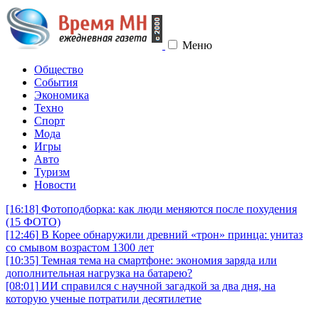
Меню
Общество
События
Экономика
Техно
Спорт
Мода
Игры
Авто
Туризм
Новости
[16:18]
Фотоподборка: как люди меняются после похудения
(15 ФОТО)
[12:46]
В Корее обнаружили древний «трон» принца: унитаз
со смывом возрастом 1300 лет
[10:35]
Темная тема на смартфоне: экономия заряда или
дополнительная нагрузка на батарею?
[08:01]
ИИ справился с научной загадкой за два дня, на
которую ученые потратили десятилетие