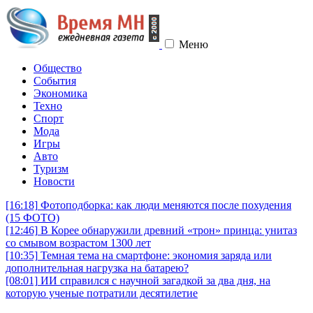
Меню
Общество
События
Экономика
Техно
Спорт
Мода
Игры
Авто
Туризм
Новости
[16:18]
Фотоподборка: как люди меняются после похудения
(15 ФОТО)
[12:46]
В Корее обнаружили древний «трон» принца: унитаз
со смывом возрастом 1300 лет
[10:35]
Темная тема на смартфоне: экономия заряда или
дополнительная нагрузка на батарею?
[08:01]
ИИ справился с научной загадкой за два дня, на
которую ученые потратили десятилетие