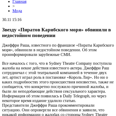
Главная
>
Мода
30.11 15:16
Звезду «Пиратов Карибского моря» обвинили в
недостойном поведении
Джеффри Раша, известного по франшизе «Пираты Карибского
моря», обвинили в недостойном поведении. Об этом
проинформировали зарубежные СМИ.
Все началось с того, что в Sydney Theatre Company поступила
жалоба на некие действия известного актера. Джеффри Раш
сотрудничал с этой театральной компанией в течение двух
лет, артист играл роль в постановке «Король Лир». Но ни о
каких подробностях этого происшествия неизвестно, также не
сообщается, что конкретно послужило причиной жалобы, и
были ли неподобающие действия сексуального характера.
Информация об этом появилась в Daily Telegraph, но через
некоторое время издание удалило статью.
Представители Джеффри Раша прокомментировали
ситуацию. Они опровергли все обвинения и заявили, что
никакой информации о жалобах со стороны Sydney Theatre