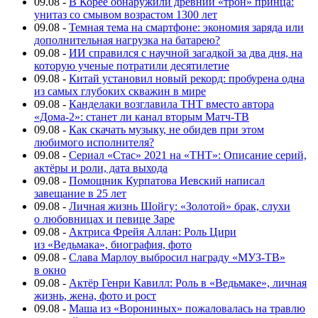
09.08
-
В Корее обнаружили древний «трон» принца:
унитаз со смывом возрастом 1300 лет
09.08
-
Темная тема на смартфоне: экономия заряда или
дополнительная нагрузка на батарею?
09.08
-
ИИ справился с научной загадкой за два дня, на
которую ученые потратили десятилетие
09.08
-
Китай установил новый рекорд: пробурена одна
из самых глубоких скважин в мире
09.08
-
Канделаки возглавила ТНТ вместо автора
«Дома-2»: станет ли канал вторым Матч-ТВ
09.08
-
Как скачать музыку, не обидев при этом
любимого исполнителя?
09.08
-
Сериал «Стас» 2021 на «ТНТ»: Описание серий,
актёры и роли, дата выхода
09.08
-
Помощник Курпатова Иевский написал
завещание в 25 лет
09.08
-
Личная жизнь Шойгу: «Золотой» брак, слухи
о любовницах и певице Заре
09.08
-
Актриса Фрейя Аллан: Роль Цири
из «Ведьмака», биография, фото
09.08
-
Слава Марлоу выбросил награду «МУЗ-ТВ»
в окно
09.08
-
Актёр Генри Кавилл: Роль в «Ведьмаке», личная
жизнь, жена, фото и рост
09.08
-
Маша из «Ворониных» пожаловалась на травлю