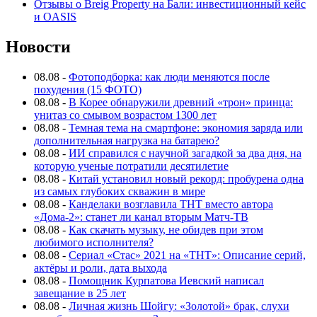
Отзывы о Breig Property на Бали: инвестиционный кейс
и OASIS
Новости
08.08
-
Фотоподборка: как люди меняются после
похудения (15 ФОТО)
08.08
-
В Корее обнаружили древний «трон» принца:
унитаз со смывом возрастом 1300 лет
08.08
-
Темная тема на смартфоне: экономия заряда или
дополнительная нагрузка на батарею?
08.08
-
ИИ справился с научной загадкой за два дня, на
которую ученые потратили десятилетие
08.08
-
Китай установил новый рекорд: пробурена одна
из самых глубоких скважин в мире
08.08
-
Канделаки возглавила ТНТ вместо автора
«Дома-2»: станет ли канал вторым Матч-ТВ
08.08
-
Как скачать музыку, не обидев при этом
любимого исполнителя?
08.08
-
Сериал «Стас» 2021 на «ТНТ»: Описание серий,
актёры и роли, дата выхода
08.08
-
Помощник Курпатова Иевский написал
завещание в 25 лет
08.08
-
Личная жизнь Шойгу: «Золотой» брак, слухи