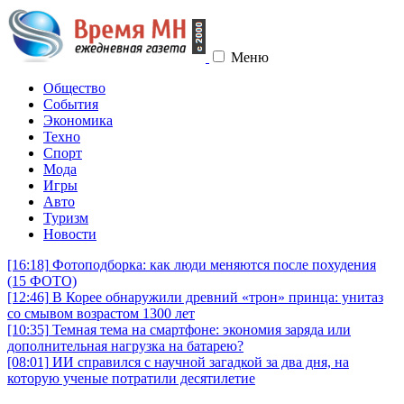
Меню
Общество
События
Экономика
Техно
Спорт
Мода
Игры
Авто
Туризм
Новости
[16:18]
Фотоподборка: как люди меняются после похудения
(15 ФОТО)
[12:46]
В Корее обнаружили древний «трон» принца: унитаз
со смывом возрастом 1300 лет
[10:35]
Темная тема на смартфоне: экономия заряда или
дополнительная нагрузка на батарею?
[08:01]
ИИ справился с научной загадкой за два дня, на
которую ученые потратили десятилетие