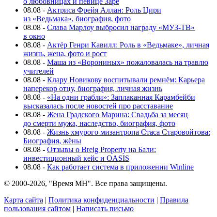
о любовницах и певице Заре
08.08
-
Актриса Фрейя Аллан: Роль Цири
из «Ведьмака», биография, фото
08.08
-
Слава Марлоу выбросил награду «МУЗ-ТВ»
в окно
08.08
-
Актёр Генри Кавилл: Роль в «Ведьмаке», личная
жизнь, жена, фото и рост
08.08
-
Маша из «Ворониных» пожаловалась на травлю
учителей
08.08
-
Клару Новикову воспитывали ремнём: Карьера
наперекор отцу, биография, личная жизнь
08.08
-
«На одни грабли»: Заплаканная Карамбейби
высказалась после новостей про расставание
08.08
-
Жена Градского Марина: Свадьба за месяц
до смерти мужа, наследство, биография, фото
08.08
-
Жизнь хмурого мизантропа Стаса Старовойтова:
Биография, жёны
08.08
-
Отзывы о Breig Property на Бали:
инвестиционный кейс и OASIS
08.08
-
Как работает система в приложении Winline
© 2000-2026, "Время МН". Все права защищены.
Карта сайта
|
Политика конфиденциальности
|
Правила
пользования сайтом
|
Написать письмо