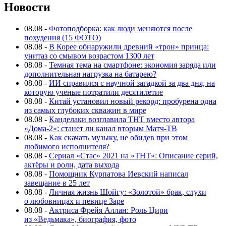
Новости
08.08
-
Фотоподборка: как люди меняются после
похудения (15 ФОТО)
08.08
-
В Корее обнаружили древний «трон» принца:
унитаз со смывом возрастом 1300 лет
08.08
-
Темная тема на смартфоне: экономия заряда или
дополнительная нагрузка на батарею?
08.08
-
ИИ справился с научной загадкой за два дня, на
которую ученые потратили десятилетие
08.08
-
Китай установил новый рекорд: пробурена одна
из самых глубоких скважин в мире
08.08
-
Канделаки возглавила ТНТ вместо автора
«Дома-2»: станет ли канал вторым Матч-ТВ
08.08
-
Как скачать музыку, не обидев при этом
любимого исполнителя?
08.08
-
Сериал «Стас» 2021 на «ТНТ»: Описание серий,
актёры и роли, дата выхода
08.08
-
Помощник Курпатова Иевский написал
завещание в 25 лет
08.08
-
Личная жизнь Шойгу: «Золотой» брак, слухи
о любовницах и певице Заре
08.08
-
Актриса Фрейя Аллан: Роль Цири
из «Ведьмака», биография, фото