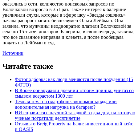
оказались в сети, количество поисковых запросов по
Волочковой возросло в 351 раз. Также интерес к балерине
увеличили слухи, которые в эфире шоу «Звезды сошлись»
начала распространять бизнесвумен Ольга Лейбман. Она
заявила, что мужчины неоднократно платили Волочковой за
секс по 15 тысяч долларов. Балерина, в свою очередь, заявила,
что все сказанное неправда и клевета, а после пообещала
подать на Лейбман в суд.
Источник
Читайте также
Фотоподборка: как люди меняются после похудения (15
ФОТО)
В Корее обнаружили древний «трон» принца: унитаз со
смывом возрастом 1300 лет
Темная тема на смартфоне: экономия заряда или
дополнительная нагрузка на батарею?
ИИ справился с научной загадкой за два дня, на которую
ученые потратили десятилетие
Отзывы о Breig Property на Бали: инвестиционный кейс
и OASIS