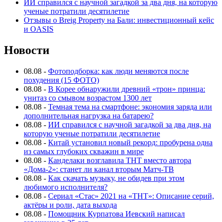
ИИ справился с научной загадкой за два дня, на которую
ученые потратили десятилетие
Отзывы о Breig Property на Бали: инвестиционный кейс
и OASIS
Новости
08.08
-
Фотоподборка: как люди меняются после
похудения (15 ФОТО)
08.08
-
В Корее обнаружили древний «трон» принца:
унитаз со смывом возрастом 1300 лет
08.08
-
Темная тема на смартфоне: экономия заряда или
дополнительная нагрузка на батарею?
08.08
-
ИИ справился с научной загадкой за два дня, на
которую ученые потратили десятилетие
08.08
-
Китай установил новый рекорд: пробурена одна
из самых глубоких скважин в мире
08.08
-
Канделаки возглавила ТНТ вместо автора
«Дома-2»: станет ли канал вторым Матч-ТВ
08.08
-
Как скачать музыку, не обидев при этом
любимого исполнителя?
08.08
-
Сериал «Стас» 2021 на «ТНТ»: Описание серий,
актёры и роли, дата выхода
08.08
-
Помощник Курпатова Иевский написал