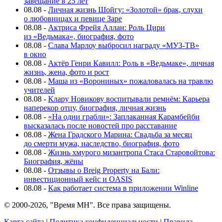
завещание в 25 лет
08.08
-
Личная жизнь Шойгу: «Золотой» брак, слухи
о любовницах и певице Заре
08.08
-
Актриса Фрейя Аллан: Роль Цири
из «Ведьмака», биография, фото
08.08
-
Слава Марлоу выбросил награду «МУЗ-ТВ»
в окно
08.08
-
Актёр Генри Кавилл: Роль в «Ведьмаке», личная
жизнь, жена, фото и рост
08.08
-
Маша из «Ворониных» пожаловалась на травлю
учителей
08.08
-
Клару Новикову воспитывали ремнём: Карьера
наперекор отцу, биография, личная жизнь
08.08
-
«На одни грабли»: Заплаканная Карамбейби
высказалась после новостей про расставание
08.08
-
Жена Градского Марина: Свадьба за месяц
до смерти мужа, наследство, биография, фото
08.08
-
Жизнь хмурого мизантропа Стаса Старовойтова:
Биография, жёны
08.08
-
Отзывы о Breig Property на Бали:
инвестиционный кейс и OASIS
08.08
-
Как работает система в приложении Winline
© 2000-2026, "Время МН". Все права защищены.
Карта сайта
|
Политика конфиденциальности
|
Правила