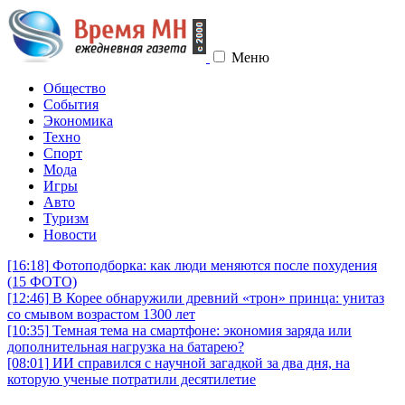
Меню
Общество
События
Экономика
Техно
Спорт
Мода
Игры
Авто
Туризм
Новости
[16:18]
Фотоподборка: как люди меняются после похудения
(15 ФОТО)
[12:46]
В Корее обнаружили древний «трон» принца: унитаз
со смывом возрастом 1300 лет
[10:35]
Темная тема на смартфоне: экономия заряда или
дополнительная нагрузка на батарею?
[08:01]
ИИ справился с научной загадкой за два дня, на
которую ученые потратили десятилетие