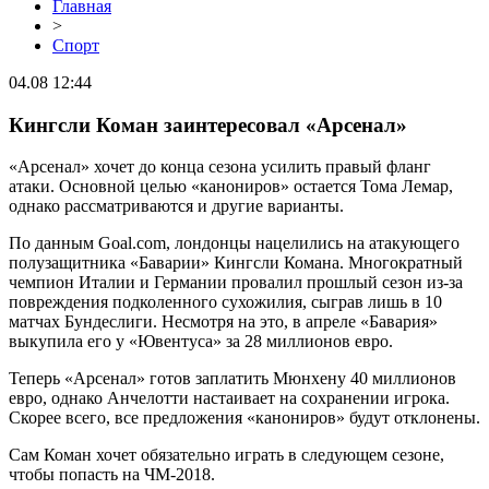
Главная
>
Спорт
04.08 12:44
Кингсли Коман заинтересовал «Арсенал»
«Арсенал» хочет до конца сезона усилить правый фланг
атаки. Основной целью «канониров» остается Тома Лемар,
однако рассматриваются и другие варианты.
По данным Goal.com, лондонцы нацелились на атакующего
полузащитника «Баварии» Кингсли Комана. Многократный
чемпион Италии и Германии провалил прошлый сезон из-за
повреждения подколенного сухожилия, сыграв лишь в 10
матчах Бундеслиги. Несмотря на это, в апреле «Бавария»
выкупила его у «Ювентуса» за 28 миллионов евро.
Теперь «Арсенал» готов заплатить Мюнхену 40 миллионов
евро, однако Анчелотти настаивает на сохранении игрока.
Скорее всего, все предложения «канониров» будут отклонены.
Сам Коман хочет обязательно играть в следующем сезоне,
чтобы попасть на ЧМ-2018.