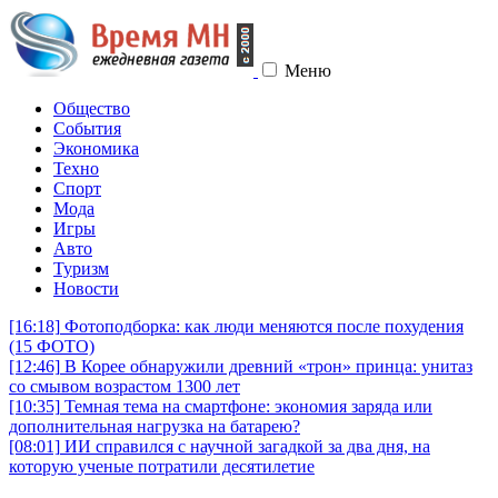
Меню
Общество
События
Экономика
Техно
Спорт
Мода
Игры
Авто
Туризм
Новости
[16:18]
Фотоподборка: как люди меняются после похудения
(15 ФОТО)
[12:46]
В Корее обнаружили древний «трон» принца: унитаз
со смывом возрастом 1300 лет
[10:35]
Темная тема на смартфоне: экономия заряда или
дополнительная нагрузка на батарею?
[08:01]
ИИ справился с научной загадкой за два дня, на
которую ученые потратили десятилетие