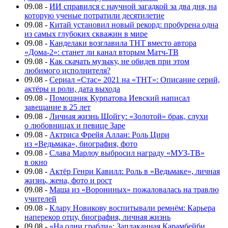
09.08
-
ИИ справился с научной загадкой за два дня, на
которую ученые потратили десятилетие
09.08
-
Китай установил новый рекорд: пробурена одна
из самых глубоких скважин в мире
09.08
-
Канделаки возглавила ТНТ вместо автора
«Дома-2»: станет ли канал вторым Матч-ТВ
09.08
-
Как скачать музыку, не обидев при этом
любимого исполнителя?
09.08
-
Сериал «Стас» 2021 на «ТНТ»: Описание серий,
актёры и роли, дата выхода
09.08
-
Помощник Курпатова Иевский написал
завещание в 25 лет
09.08
-
Личная жизнь Шойгу: «Золотой» брак, слухи
о любовницах и певице Заре
09.08
-
Актриса Фрейя Аллан: Роль Цири
из «Ведьмака», биография, фото
09.08
-
Слава Марлоу выбросил награду «МУЗ-ТВ»
в окно
09.08
-
Актёр Генри Кавилл: Роль в «Ведьмаке», личная
жизнь, жена, фото и рост
09.08
-
Маша из «Ворониных» пожаловалась на травлю
учителей
09.08
-
Клару Новикову воспитывали ремнём: Карьера
наперекор отцу, биография, личная жизнь
09.08
-
«На одни грабли»: Заплаканная Карамбейби