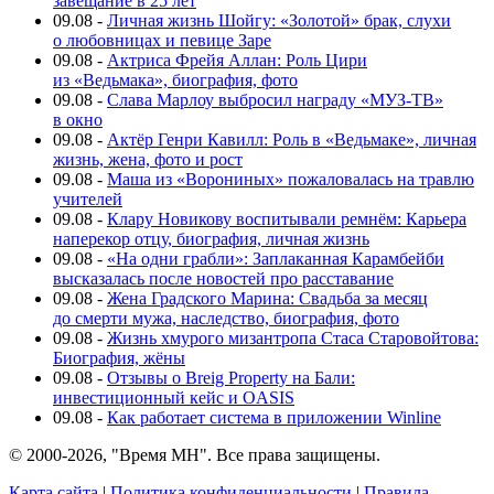
завещание в 25 лет
09.08
-
Личная жизнь Шойгу: «Золотой» брак, слухи
о любовницах и певице Заре
09.08
-
Актриса Фрейя Аллан: Роль Цири
из «Ведьмака», биография, фото
09.08
-
Слава Марлоу выбросил награду «МУЗ-ТВ»
в окно
09.08
-
Актёр Генри Кавилл: Роль в «Ведьмаке», личная
жизнь, жена, фото и рост
09.08
-
Маша из «Ворониных» пожаловалась на травлю
учителей
09.08
-
Клару Новикову воспитывали ремнём: Карьера
наперекор отцу, биография, личная жизнь
09.08
-
«На одни грабли»: Заплаканная Карамбейби
высказалась после новостей про расставание
09.08
-
Жена Градского Марина: Свадьба за месяц
до смерти мужа, наследство, биография, фото
09.08
-
Жизнь хмурого мизантропа Стаса Старовойтова:
Биография, жёны
09.08
-
Отзывы о Breig Property на Бали:
инвестиционный кейс и OASIS
09.08
-
Как работает система в приложении Winline
© 2000-2026, "Время МН". Все права защищены.
Карта сайта
|
Политика конфиденциальности
|
Правила