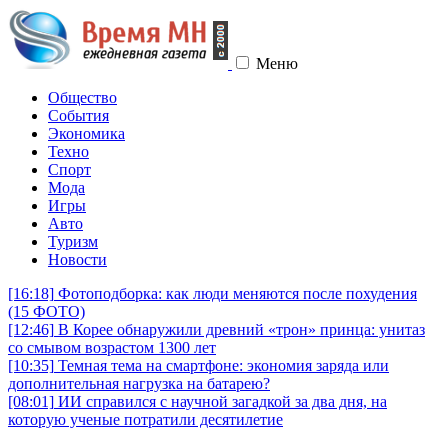
Меню
Общество
События
Экономика
Техно
Спорт
Мода
Игры
Авто
Туризм
Новости
[16:18]
Фотоподборка: как люди меняются после похудения
(15 ФОТО)
[12:46]
В Корее обнаружили древний «трон» принца: унитаз
со смывом возрастом 1300 лет
[10:35]
Темная тема на смартфоне: экономия заряда или
дополнительная нагрузка на батарею?
[08:01]
ИИ справился с научной загадкой за два дня, на
которую ученые потратили десятилетие