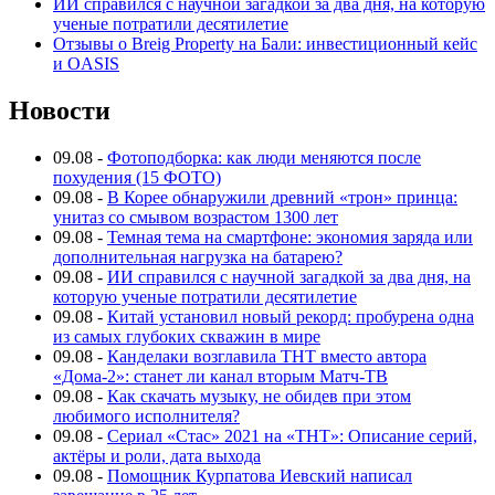
ИИ справился с научной загадкой за два дня, на которую
ученые потратили десятилетие
Отзывы о Breig Property на Бали: инвестиционный кейс
и OASIS
Новости
09.08
-
Фотоподборка: как люди меняются после
похудения (15 ФОТО)
09.08
-
В Корее обнаружили древний «трон» принца:
унитаз со смывом возрастом 1300 лет
09.08
-
Темная тема на смартфоне: экономия заряда или
дополнительная нагрузка на батарею?
09.08
-
ИИ справился с научной загадкой за два дня, на
которую ученые потратили десятилетие
09.08
-
Китай установил новый рекорд: пробурена одна
из самых глубоких скважин в мире
09.08
-
Канделаки возглавила ТНТ вместо автора
«Дома-2»: станет ли канал вторым Матч-ТВ
09.08
-
Как скачать музыку, не обидев при этом
любимого исполнителя?
09.08
-
Сериал «Стас» 2021 на «ТНТ»: Описание серий,
актёры и роли, дата выхода
09.08
-
Помощник Курпатова Иевский написал