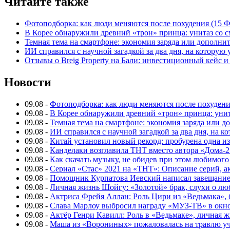
Читайте также
Фотоподборка: как люди меняются после похудения (15
В Корее обнаружили древний «трон» принца: унитаз со с
Темная тема на смартфоне: экономия заряда или дополнит
ИИ справился с научной загадкой за два дня, на которую
Отзывы о Breig Property на Бали: инвестиционный кейс 
Новости
09.08
-
Фотоподборка: как люди меняются после похуден
09.08
-
В Корее обнаружили древний «трон» принца: унит
09.08
-
Темная тема на смартфоне: экономия заряда или д
09.08
-
ИИ справился с научной загадкой за два дня, на 
09.08
-
Китай установил новый рекорд: пробурена одна и
09.08
-
Канделаки возглавила ТНТ вместо автора «Дома-2
09.08
-
Как скачать музыку, не обидев при этом любимого
09.08
-
Сериал «Стас» 2021 на «ТНТ»: Описание серий, ак
09.08
-
Помощник Курпатова Иевский написал завещание 
09.08
-
Личная жизнь Шойгу: «Золотой» брак, слухи о лю
09.08
-
Актриса Фрейя Аллан: Роль Цири из «Ведьмака», 
09.08
-
Слава Марлоу выбросил награду «МУЗ-ТВ» в окн
09.08
-
Актёр Генри Кавилл: Роль в «Ведьмаке», личная жи
09.08
-
Маша из «Ворониных» пожаловалась на травлю у