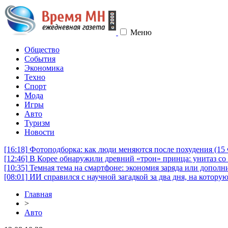
Меню
Общество
События
Экономика
Техно
Спорт
Мода
Игры
Авто
Туризм
Новости
[16:18]
Фотоподборка: как люди меняются после похудения (1
[12:46]
В Корее обнаружили древний «трон» принца: унитаз со 
[10:35]
Темная тема на смартфоне: экономия заряда или дополни
[08:01]
ИИ справился с научной загадкой за два дня, на котору
Главная
>
Авто