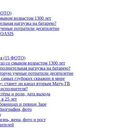
 ФОТО)
мывом возрастом 1300 лет
ельная нагрузка на батарею?
 ученые потратили десятилетие
и OASIS
ия (15 ФОТО)
аз со смывом возрастом 1300 лет
ополнительная нагрузка на батарею?
которую ученые потратили десятилетие
з самых глубоких скважин в мире
»: станет ли канал вторым Матч-ТВ
 исполнителя?
тёры и роли, дата выхода
в 25 лет
бовницах и певице Заре
биография, фото
о
знь, жена, фото и рост
чителей