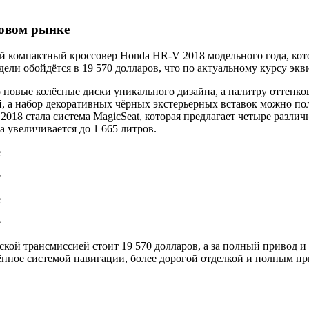
ровом рынке
й компактный кроссовер Honda HR-V 2018 модельного года, ко
дели обойдётся в 19 570 долларов, что по актуальному курсу экв
овые колёсные диски уникального дизайна, а палитру оттенков 
, а набор декоративных чёрных экстерьерных вставок можно по
8 стала система MagicSeat, которая предлагает четыре различ
 увеличивается до 1 665 литров.
ской трансмиссией стоит 19 570 долларов, а за полный привод
нное системой навигации, более дорогой отделкой и полным при