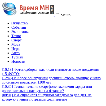
Меню
Общество
События
Экономика
Техно
Спорт
Мода
Игры
Авто
Туризм
Новости
[16:18]
Фотоподборка: как люди меняются после похудения
(15 ФОТО)
[12:46]
В Корее обнаружили древний «трон» принца: унитаз
со смывом возрастом 1300 лет
[10:35]
Темная тема на смартфоне: экономия заряда или
дополнительная нагрузка на батарею?
[08:01]
ИИ справился с научной загадкой за два дня, на
которую ученые потратили десятилетие