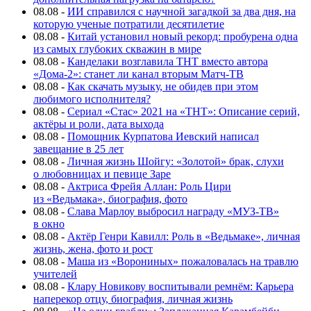
08.08
-
ИИ справился с научной загадкой за два дня, на
которую ученые потратили десятилетие
08.08
-
Китай установил новый рекорд: пробурена одна
из самых глубоких скважин в мире
08.08
-
Канделаки возглавила ТНТ вместо автора
«Дома-2»: станет ли канал вторым Матч-ТВ
08.08
-
Как скачать музыку, не обидев при этом
любимого исполнителя?
08.08
-
Сериал «Стас» 2021 на «ТНТ»: Описание серий,
актёры и роли, дата выхода
08.08
-
Помощник Курпатова Иевский написал
завещание в 25 лет
08.08
-
Личная жизнь Шойгу: «Золотой» брак, слухи
о любовницах и певице Заре
08.08
-
Актриса Фрейя Аллан: Роль Цири
из «Ведьмака», биография, фото
08.08
-
Слава Марлоу выбросил награду «МУЗ-ТВ»
в окно
08.08
-
Актёр Генри Кавилл: Роль в «Ведьмаке», личная
жизнь, жена, фото и рост
08.08
-
Маша из «Ворониных» пожаловалась на травлю
учителей
08.08
-
Клару Новикову воспитывали ремнём: Карьера
наперекор отцу, биография, личная жизнь