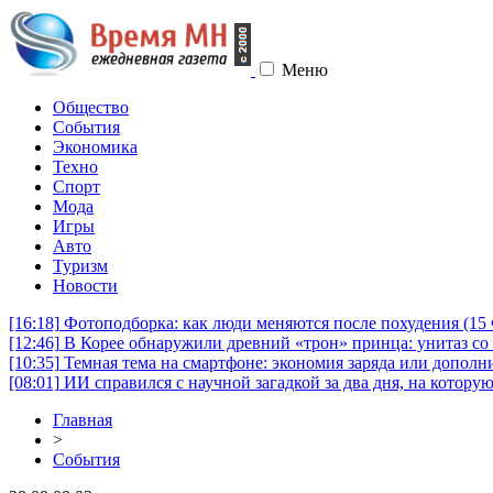
Меню
Общество
События
Экономика
Техно
Спорт
Мода
Игры
Авто
Туризм
Новости
[16:18]
Фотоподборка: как люди меняются после похудения (1
[12:46]
В Корее обнаружили древний «трон» принца: унитаз со 
[10:35]
Темная тема на смартфоне: экономия заряда или дополни
[08:01]
ИИ справился с научной загадкой за два дня, на котору
Главная
>
События