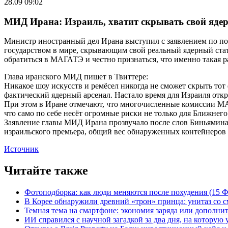
28.09 09:02
МИД Ирана: Израиль, хватит скрывать свой яде
Министр иностранный дел Ирана выступил с заявлением по по
государством в мире, скрывающим свой реальный ядерный стат
обратиться в МАГАТЭ и честно признаться, что именно такая ра
Глава иранского МИД пишет в Твиттере:
Никакое шоу искусств и ремёсел никогда не сможет скрыть тот
фактический ядерный арсенал. Настало время для Израиля о
При этом в Иране отмечают, что многочисленные комиссии МАГА
что само по себе несёт огромные риски не только для Ближнего
Заявление главы МИД Ирана прозвучало после слов Биньямина 
израильского премьера, общий вес обнаруженных контейнеров д
Источник
Читайте также
Фотоподборка: как люди меняются после похудения (15
В Корее обнаружили древний «трон» принца: унитаз со с
Темная тема на смартфоне: экономия заряда или дополнит
ИИ справился с научной загадкой за два дня, на которую