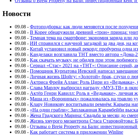
Отзывы о Breig Property на Бали: инвестиционный кейс 
Новости
09.08
-
Фотоподборка: как люди меняются после похуден
09.08
-
В Корее обнаружили древний «трон» принца: унит
09.08
-
Темная тема на смартфоне: экономия заряда или д
09.08
-
ИИ справился с научной загадкой за два дня, на 
09.08
-
Китай установил новый рекорд: пробурена одна и
09.08
-
Канделаки возглавила ТНТ вместо автора «Дома-2
09.08
-
Как скачать музыку, не обидев при этом любимого
09.08
-
Сериал «Стас» 2021 на «ТНТ»: Описание серий, ак
09.08
-
Помощник Курпатова Иевский написал завещание 
09.08
-
Личная жизнь Шойгу: «Золотой» брак, слухи о лю
09.08
-
Актриса Фрейя Аллан: Роль Цири из «Ведьмака», 
09.08
-
Слава Марлоу выбросил награду «МУЗ-ТВ» в окн
09.08
-
Актёр Генри Кавилл: Роль в «Ведьмаке», личная жи
09.08
-
Маша из «Ворониных» пожаловалась на травлю у
09.08
-
Клару Новикову воспитывали ремнём: Карьера нап
09.08
-
«На одни грабли»: Заплаканная Карамбейби высказ
09.08
-
Жена Градского Марина: Свадьба за месяц до смер
09.08
-
Жизнь хмурого мизантропа Стаса Старовойтова: 
09.08
-
Отзывы о Breig Property на Бали: инвестиционный
09.08
-
Как работает система в приложении Winline