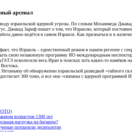
рный арсенал
воду израильской ядерной угрозы. По словам Мохаммеда Джавад
ус. Джавад Зариф пишет о том, что Израилю, который постоянно
бота давно ведётся в самом Израиле. Как признаться и в наличи
 факт, что Израиль – единственный режим в нашем регионе с се
ткрыть свою незаконную программу ЯО международным инспектор
ТЭ исколесили весь Иран в поисках хоть каких-то намёков на я
 Востока.
Нетаньяху об обнаружении израильской разведкой «тайного скла
остигает 300 тонн, и все они «связаны с ядерной программой И
 ФОТО)
мывом возрастом 1300 лет
ельная нагрузка на батарею?
 ученые потратили десятилетие