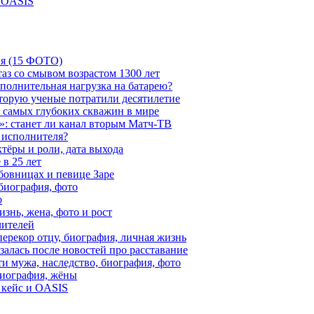
и OASIS
ия (15 ФОТО)
аз со смывом возрастом 1300 лет
ополнительная нагрузка на батарею?
которую ученые потратили десятилетие
з самых глубоких скважин в мире
»: станет ли канал вторым Матч-ТВ
 исполнителя?
тёры и роли, дата выхода
в 25 лет
бовницах и певице Заре
биография, фото
о
знь, жена, фото и рост
чителей
ерекор отцу, биография, личная жизнь
алась после новостей про расставание
ти мужа, наследство, биография, фото
Биография, жёны
 кейс и OASIS