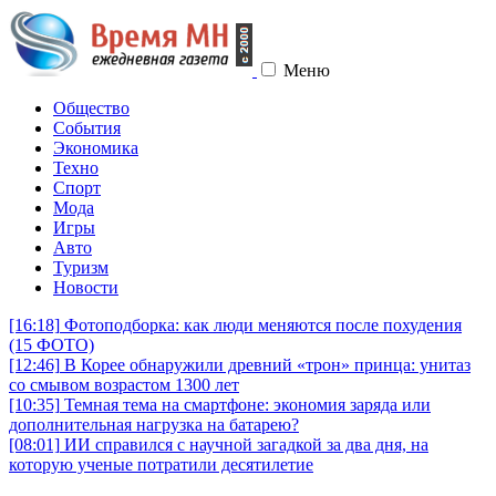
Меню
Общество
События
Экономика
Техно
Спорт
Мода
Игры
Авто
Туризм
Новости
[16:18]
Фотоподборка: как люди меняются после похудения
(15 ФОТО)
[12:46]
В Корее обнаружили древний «трон» принца: унитаз
со смывом возрастом 1300 лет
[10:35]
Темная тема на смартфоне: экономия заряда или
дополнительная нагрузка на батарею?
[08:01]
ИИ справился с научной загадкой за два дня, на
которую ученые потратили десятилетие