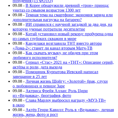
похудения (15 ФОТО)
09.08
-
В Корее обнаружили древний «трон» принца:
унитаз со смывом возрастом 1300 лет
09.08
-
Темная тема на смартфоне: экономия заряда или
дополнительная нагрузка на батарею?
09.08
-
ИИ справился с научной загадкой за два дня, на
которую ученые потратили десятилетие
09.08
-
Китай установил новый рекорд: пробурена одна
из самых глубоких скважин в мире
09.08
-
Канделаки возглавила ТНТ вместо автора
«Дома-2»: станет ли канал вторым Матч-ТВ
09.08
-
Как скачать музыку, не обидев при этом
любимого исполнителя?
09.08
-
Сериал «Стас» 2021 на «ТНТ»: Описание серий,
актёры и роли, дата выхода
09.08
-
Помощник Курпатова Иевский написал
завещание в 25 лет
09.08
-
Личная жизнь Шойгу: «Золотой» брак, слухи
о любовницах и певице Заре
09.08
-
Актриса Фрейя Аллан: Роль Цири
из «Ведьмака», биография, фото
09.08
-
Слава Марлоу выбросил награду «МУЗ-ТВ»
в окно
09.08
-
Актёр Генри Кавилл: Роль в «Ведьмаке», личная
жизнь, жена, фото и рост