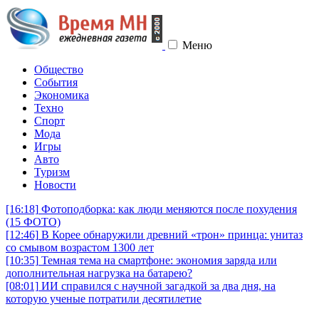
Меню
Общество
События
Экономика
Техно
Спорт
Мода
Игры
Авто
Туризм
Новости
[16:18]
Фотоподборка: как люди меняются после похудения
(15 ФОТО)
[12:46]
В Корее обнаружили древний «трон» принца: унитаз
со смывом возрастом 1300 лет
[10:35]
Темная тема на смартфоне: экономия заряда или
дополнительная нагрузка на батарею?
[08:01]
ИИ справился с научной загадкой за два дня, на
которую ученые потратили десятилетие