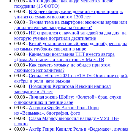
09.08
-
Фотоподборка: как люди меняются после
похудения (15 ФОТО)
09.08
-
В Корее обнаружили древний «трон» принца:
унитаз со смывом возрастом 1300 лет
09.08
-
Темная тема на смартфоне: экономия заряда или
дополнительная нагрузка на батарею?
09.08
-
ИИ справился с научной загадкой за два дня, на
которую ученые потратили десятилетие
09.08
-
Китай установил новый рекорд: пробурена одна
из самых глубоких скважин в мире
09.08
-
Канделаки возглавила ТНТ вместо автора
«Дома-2»: станет ли канал вторым Матч-ТВ
09.08
-
Как скачать музыку, не обидев при этом
любимого исполнителя?
09.08
-
Сериал «Стас» 2021 на «ТНТ»: Описание серий,
актёры и роли, дата выхода
09.08
-
Помощник Курпатова Иевский написал
завещание в 25 лет
09.08
-
Личная жизнь Шойгу: «Золотой» брак, слухи
о любовницах и певице Заре
09.08
-
Актриса Фрейя Аллан: Роль Цири
из «Ведьмака», биография, фото
09.08
-
Слава Марлоу выбросил награду «МУЗ-ТВ»
в окно
09.08
-
Актёр Генри Кавилл: Роль в «Ведьмаке», личная