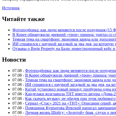
Источник
Читайте также
Фотоподборка: как люди меняются после похудения (15
В Корее обнаружили древний «трон» принца: унитаз со с
Темная тема на смартфоне: экономия заряда или дополнит
ИИ справился с научной загадкой за два дня, на которую
Отзывы о Breig Property на Бали: инвестиционный кейс 
Новости
07.08
-
Фотоподборка: как люди меняются после похуден
07.08
-
В Корее обнаружили древний «трон» принца: унит
07.08
-
Темная тема на смартфоне: экономия заряда или д
07.08
-
ИИ справился с научной загадкой за два дня, на 
07.08
-
Китай установил новый рекорд: пробурена одна и
07.08
-
Канделаки возглавила ТНТ вместо автора «Дома-2
07.08
-
Как скачать музыку, не обидев при этом любимого
07.08
-
Сериал «Стас» 2021 на «ТНТ»: Описание серий, ак
07.08
-
Помощник Курпатова Иевский написал завещание 
07.08
-
Личная жизнь Шойгу: «Золотой» брак, слухи о лю