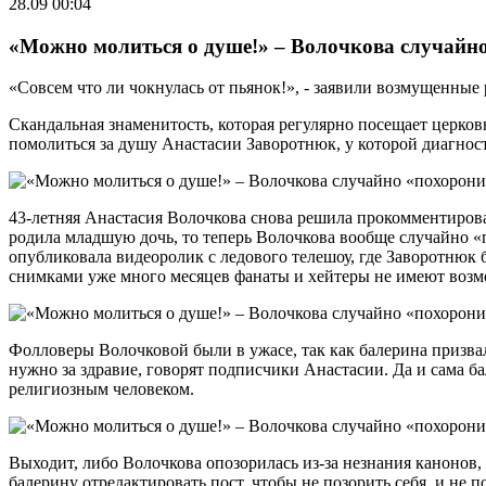
28.09 00:04
«Можно молиться о душе!» – Волочкова случайн
«Совсем что ли чокнулась от пьянок!», - заявили возмущенные
Скандальная знаменитость, которая регулярно посещает церков
помолиться за душу Анастасии Заворотнюк, у которой диагност
43-летняя Анастасия Волочкова снова решила прокомментироват
родила младшую дочь, то теперь Волочкова вообще случайно «по
опубликовала видеоролик с ледового телешоу, где Заворотнюк
снимками уже много месяцев фанаты и хейтеры не имеют возм
Фолловеры Волочковой были в ужасе, так как балерина призвал
нужно за здравие, говорят подписчики Анастасии. Да и сама ба
религиозным человеком.
Выходит, либо Волочкова опозорилась из-за незнания канонов,
балерину отредактировать пост, чтобы не позорить себя, и не