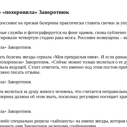
о «похоронила» Заворотнюк
 россияне на призыв балерины практически ставить свечки за уп
ные службы и фотографируется на фоне храмов, снова публично 
ировали четвертую стадию рака мозга. Россияне возмущены – ведь
ь болезнь звезды сериала «Моя прекрасная няня». И если раньш
хоронила» Заворотнюк. «Сейчас можно только молиться о ее душе
 была ведущей. Стоит отметить, что именно под этим постом пр
ожно писать отзывы.
а молиться за душу живого человека, что считается неправильн
лерина должна об этом знать, поскольку регулярно посещает храм
 либо специально решила «хайпануть» на имени звезды, которая 
 порочить имя Заворотнюк нелепыми сообщениями.