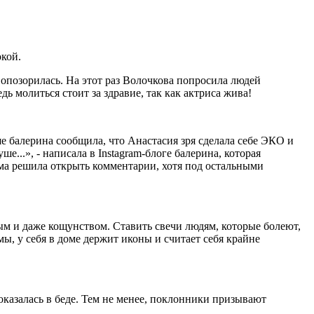
окой.
опозорилась. На этот раз Волочкова попросила людей
 молиться стоит за здравие, так как актриса жива!
е балерина сообщила, что Анастасия зря сделала себе ЭКО и
...», - написала в Instagram-блоге балерина, которая
има решила открыть комментарии, хотя под остальными
ым и даже кощунством. Ставить свечи людям, которые болеют,
ы, у себя в доме держит иконы и считает себя крайне
оказалась в беде. Тем не менее, поклонники призывают