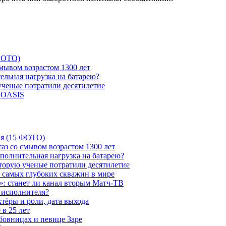
 ФОТО)
мывом возрастом 1300 лет
ельная нагрузка на батарею?
 ученые потратили десятилетие
и OASIS
ия (15 ФОТО)
аз со смывом возрастом 1300 лет
ополнительная нагрузка на батарею?
которую ученые потратили десятилетие
з самых глубоких скважин в мире
»: станет ли канал вторым Матч-ТВ
 исполнителя?
тёры и роли, дата выхода
в 25 лет
бовницах и певице Заре