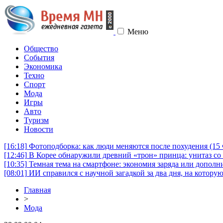
Меню
Общество
События
Экономика
Техно
Спорт
Мода
Игры
Авто
Туризм
Новости
[16:18]
Фотоподборка: как люди меняются после похудения (1
[12:46]
В Корее обнаружили древний «трон» принца: унитаз со 
[10:35]
Темная тема на смартфоне: экономия заряда или дополни
[08:01]
ИИ справился с научной загадкой за два дня, на котору
Главная
>
Мода