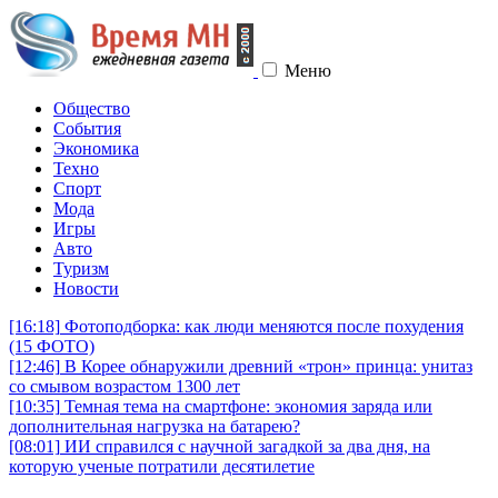
Меню
Общество
События
Экономика
Техно
Спорт
Мода
Игры
Авто
Туризм
Новости
[16:18]
Фотоподборка: как люди меняются после похудения
(15 ФОТО)
[12:46]
В Корее обнаружили древний «трон» принца: унитаз
со смывом возрастом 1300 лет
[10:35]
Темная тема на смартфоне: экономия заряда или
дополнительная нагрузка на батарею?
[08:01]
ИИ справился с научной загадкой за два дня, на
которую ученые потратили десятилетие