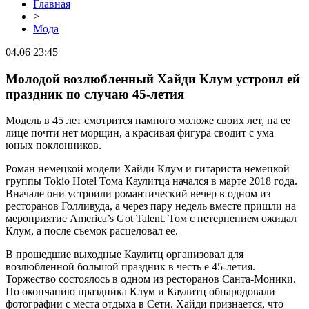
Главная
>
Мода
04.06 23:45
Молодой возлюбленный Хайди Клум устроил ей
праздник по случаю 45-летия
Модель в 45 лет смотрится намного моложе своих лет, на ее
лице почти нет морщин, а красивая фигура сводит с ума
юных поклонников.
Роман немецкой модели Хайди Клум и гитариста немецкой
группы Tokio Hotel Тома Каулитца начался в марте 2018 года.
Вначале они устроили романтический вечер в одном из
ресторанов Голливуда, а через пару недель вместе пришли на
мероприятие America’s Got Talent. Том с нетерпением ожидал
Клум, а после съемок расцеловал ее.
В прошедшие выходные Каулитц организовал для
возлюбленной большой праздник в честь е 45-летия.
Торжество состоялось в одном из ресторанов Санта-Моники.
По окончанию праздника Клум и Каулитц обнародовали
фотографии с места отдыха в Сети. Хайди признается, что