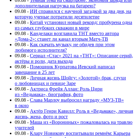
09.08
-
Темная тема на смартфоне: экономия заряда или
дополнительная нагрузка на батарею?
09.08
-
ИИ справился с научной загадкой за два дня, на
которую ученые потратили десятилетие
09.08
-
Китай установил новый рекорд: пробурена одна
из самых глубоких скважин в мире
09.08
-
Канделаки возглавила ТНТ вместо автора
«Дома-2»: станет ли канал вторым Матч-ТВ
09.08
-
Как скачать музыку, не обидев при этом
любимого исполнителя?
09.08
-
Сериал «Стас» 2021 на «ТНТ»: Описание серий,
актёры и роли, дата выхода
09.08
-
Помощник Курпатова Иевский написал
завещание в 25 лет
09.08
-
Личная жизнь Шойгу: «Золотой» брак, слухи
о любовницах и певице Заре
09.08
-
Актриса Фрейя Аллан: Роль Цири
из «Ведьмака», биография, фото
09.08
-
Слава Марлоу выбросил награду «МУЗ-ТВ»
в окно
09.08
-
Актёр Генри Кавилл: Роль в «Ведьмаке», личная
жизнь, жена, фото и рост
09.08
-
Маша из «Ворониных» пожаловалась на травлю
учителей
09.08
-
Клару Новикову воспитывали ремнём: Карьера