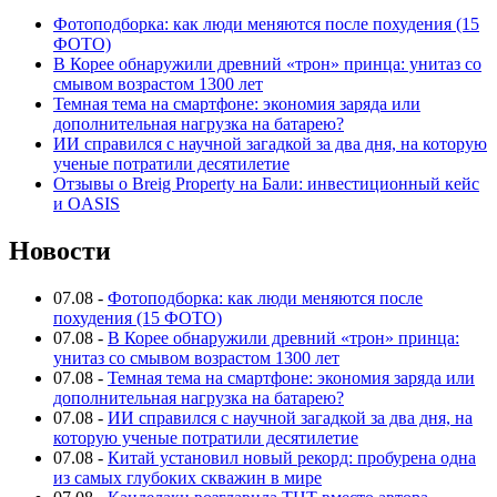
Фотоподборка: как люди меняются после похудения (15
ФОТО)
В Корее обнаружили древний «трон» принца: унитаз со
смывом возрастом 1300 лет
Темная тема на смартфоне: экономия заряда или
дополнительная нагрузка на батарею?
ИИ справился с научной загадкой за два дня, на которую
ученые потратили десятилетие
Отзывы о Breig Property на Бали: инвестиционный кейс
и OASIS
Новости
07.08
-
Фотоподборка: как люди меняются после
похудения (15 ФОТО)
07.08
-
В Корее обнаружили древний «трон» принца:
унитаз со смывом возрастом 1300 лет
07.08
-
Темная тема на смартфоне: экономия заряда или
дополнительная нагрузка на батарею?
07.08
-
ИИ справился с научной загадкой за два дня, на
которую ученые потратили десятилетие
07.08
-
Китай установил новый рекорд: пробурена одна
из самых глубоких скважин в мире