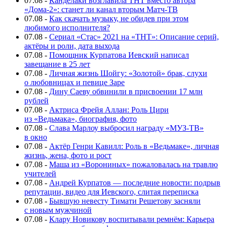
07.08
-
Канделаки возглавила ТНТ вместо автора
«Дома-2»: станет ли канал вторым Матч-ТВ
07.08
-
Как скачать музыку, не обидев при этом
любимого исполнителя?
07.08
-
Сериал «Стас» 2021 на «ТНТ»: Описание серий,
актёры и роли, дата выхода
07.08
-
Помощник Курпатова Иевский написал
завещание в 25 лет
07.08
-
Личная жизнь Шойгу: «Золотой» брак, слухи
о любовницах и певице Заре
07.08
-
Дину Саеву обвинили в присвоении 17 млн
рублей
07.08
-
Актриса Фрейя Аллан: Роль Цири
из «Ведьмака», биография, фото
07.08
-
Слава Марлоу выбросил награду «МУЗ-ТВ»
в окно
07.08
-
Актёр Генри Кавилл: Роль в «Ведьмаке», личная
жизнь, жена, фото и рост
07.08
-
Маша из «Ворониных» пожаловалась на травлю
учителей
07.08
-
Андрей Курпатов — последние новости: подрыв
репутации, видео для Иевского, слитая переписка
07.08
-
Бывшую невесту Тимати Решетову засняли
с новым мужчиной
07.08
-
Клару Новикову воспитывали ремнём: Карьера