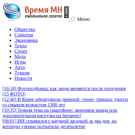
Меню
Общество
События
Экономика
Техно
Спорт
Мода
Игры
Авто
Туризм
Новости
[16:18]
Фотоподборка: как люди меняются после похудения
(15 ФОТО)
[12:46]
В Корее обнаружили древний «трон» принца: унитаз
со смывом возрастом 1300 лет
[10:35]
Темная тема на смартфоне: экономия заряда или
дополнительная нагрузка на батарею?
[08:01]
ИИ справился с научной загадкой за два дня, на
которую ученые потратили десятилетие