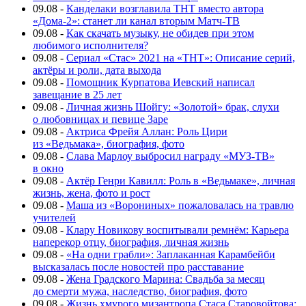
09.08
-
Канделаки возглавила ТНТ вместо автора
«Дома-2»: станет ли канал вторым Матч-ТВ
09.08
-
Как скачать музыку, не обидев при этом
любимого исполнителя?
09.08
-
Сериал «Стас» 2021 на «ТНТ»: Описание серий,
актёры и роли, дата выхода
09.08
-
Помощник Курпатова Иевский написал
завещание в 25 лет
09.08
-
Личная жизнь Шойгу: «Золотой» брак, слухи
о любовницах и певице Заре
09.08
-
Актриса Фрейя Аллан: Роль Цири
из «Ведьмака», биография, фото
09.08
-
Слава Марлоу выбросил награду «МУЗ-ТВ»
в окно
09.08
-
Актёр Генри Кавилл: Роль в «Ведьмаке», личная
жизнь, жена, фото и рост
09.08
-
Маша из «Ворониных» пожаловалась на травлю
учителей
09.08
-
Клару Новикову воспитывали ремнём: Карьера
наперекор отцу, биография, личная жизнь
09.08
-
«На одни грабли»: Заплаканная Карамбейби
высказалась после новостей про расставание
09.08
-
Жена Градского Марина: Свадьба за месяц
до смерти мужа, наследство, биография, фото
09.08
-
Жизнь хмурого мизантропа Стаса Старовойтова: