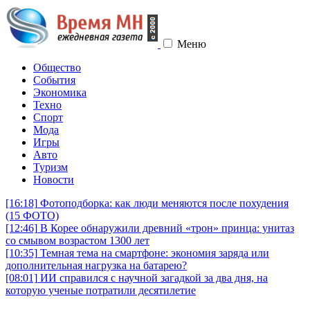
Меню
Общество
События
Экономика
Техно
Спорт
Мода
Игры
Авто
Туризм
Новости
[16:18]
Фотоподборка: как люди меняются после похудения
(15 ФОТО)
[12:46]
В Корее обнаружили древний «трон» принца: унитаз
со смывом возрастом 1300 лет
[10:35]
Темная тема на смартфоне: экономия заряда или
дополнительная нагрузка на батарею?
[08:01]
ИИ справился с научной загадкой за два дня, на
которую ученые потратили десятилетие