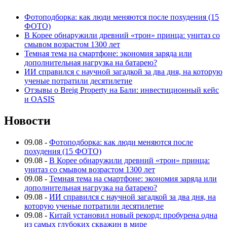
Фотоподборка: как люди меняются после похудения (15
ФОТО)
В Корее обнаружили древний «трон» принца: унитаз со
смывом возрастом 1300 лет
Темная тема на смартфоне: экономия заряда или
дополнительная нагрузка на батарею?
ИИ справился с научной загадкой за два дня, на которую
ученые потратили десятилетие
Отзывы о Breig Property на Бали: инвестиционный кейс
и OASIS
Новости
09.08
-
Фотоподборка: как люди меняются после
похудения (15 ФОТО)
09.08
-
В Корее обнаружили древний «трон» принца:
унитаз со смывом возрастом 1300 лет
09.08
-
Темная тема на смартфоне: экономия заряда или
дополнительная нагрузка на батарею?
09.08
-
ИИ справился с научной загадкой за два дня, на
которую ученые потратили десятилетие
09.08
-
Китай установил новый рекорд: пробурена одна
из самых глубоких скважин в мире