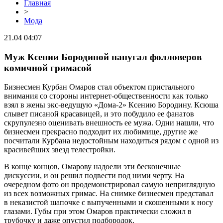
Главная
>
Мода
21.04 04:07
Муж Ксении Бородиной напугал фолловеров
комичной гримасой
Бизнесмен Курбан Омаров стал объектом пристального
внимания со стороны интернет-общественности как только
взял в жены экс-ведущую «Дома-2» Ксению Бородину. Ксюша
слывет писаной красавицей, и это побудило ее фанатов
скрупулезно оценивать внешность ее мужа. Одни нашли, что
бизнесмен прекрасно подходит их любимице, другие же
посчитали Курбана недостойным находиться рядом с одной из
красивейших звезд телестройки.
В конце концов, Омарову надоели эти бесконечные
дискуссии, и он решил подвести под ними черту. На
очередном фото он продемонстрировал самую неприглядную
из всех возможных гримас. На снимке бизнесмен представал
в неказистой шапочке с выпученными и скошенными к носу
глазами. Губы при этом Омаров практически сложил в
трубочку и даже опустил подбородок.