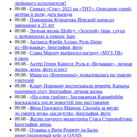
любимого исполнителя?
09.08
-
Сериал «Стас» 2021 на «ТНТ»: Описание серий,
актёры и роли, дата выхода
09.08
-
Помощник Курпатова Иевский написал
завещание в 25 лет
09.08
-
Личная жизнь Шойгу: «Золотой» брак, слухи
о любовницах и певице Заре
09.08
-
Актриса Фрейя Аллан: Роль Цири
из «Ведьмака», биография, фото
09.08
-
Слава Марлоу выбросил награду «МУЗ-ТВ»
в окно
09.08
-
Актёр Генри Кавилл: Роль в «Ведьмаке», личная
жизнь, жена, фото и рост
09.08
-
Маша из «Ворониных» пожаловалась на травлю
учителей
09.08
-
Клару Новикову воспитывали ремнём: Карьера
наперекор отцу, биография, личная жизнь
09.08
-
«На одни грабли»: Заплаканная Карамбейби
высказалась после новостей про расставание
09.08
-
Жена Градского Марина: Свадьба за месяц
до смерти мужа, наследство, биография, фото
09.08
-
Жизнь хмурого мизантропа Стаса Старовойтова:
Биография, жёны
09.08
-
Отзывы о Breig Property на Бали:
инвестиционный кейс и OASIS