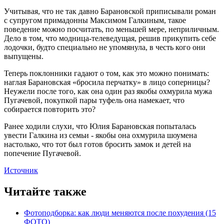
Учитывая, что не так давно Барановской приписывали роман
с супругом примадонны Максимом Галкиным, такое
поведение можно посчитать, по меньшей мере, неприличным.
Дело в том, что модница-телеведущая, решив прикупить себе
лодочки, будто специально не упомянула, в честь кого они
выпущены.
Теперь поклонники гадают о том, как это можно понимать:
наглая Барановская «бросила перчатку» в лицо соперницы?
Неужели после того, как она один раз якобы охмурила мужа
Пугачевой, покупкой пары туфель она намекает, что
собирается повторить это?
Ранее ходили слухи, что Юлия Барановская попыталась
увести Галкина из семьи - якобы она охмурила шоумена
настолько, что тот был готов бросить замок и детей на
попечение Пугачевой.
Источник
Читайте также
Фотоподборка: как люди меняются после похудения (15
ФОТО)