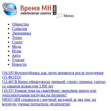
Меню
Общество
События
Экономика
Техно
Спорт
Мода
Игры
Авто
Туризм
Новости
[16:18]
Фотоподборка: как люди меняются после похудения
(15 ФОТО)
[12:46]
В Корее обнаружили древний «трон» принца: унитаз
со смывом возрастом 1300 лет
[10:35]
Темная тема на смартфоне: экономия заряда или
дополнительная нагрузка на батарею?
[08:01]
ИИ справился с научной загадкой за два дня, на
которую ученые потратили десятилетие