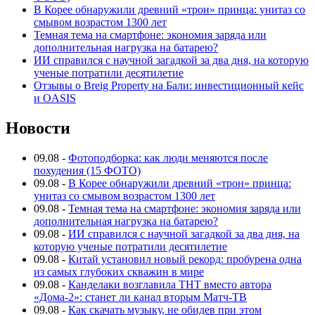
В Корее обнаружили древний «трон» принца: унитаз со
смывом возрастом 1300 лет
Темная тема на смартфоне: экономия заряда или
дополнительная нагрузка на батарею?
ИИ справился с научной загадкой за два дня, на которую
ученые потратили десятилетие
Отзывы о Breig Property на Бали: инвестиционный кейс
и OASIS
Новости
09.08
-
Фотоподборка: как люди меняются после
похудения (15 ФОТО)
09.08
-
В Корее обнаружили древний «трон» принца:
унитаз со смывом возрастом 1300 лет
09.08
-
Темная тема на смартфоне: экономия заряда или
дополнительная нагрузка на батарею?
09.08
-
ИИ справился с научной загадкой за два дня, на
которую ученые потратили десятилетие
09.08
-
Китай установил новый рекорд: пробурена одна
из самых глубоких скважин в мире
09.08
-
Канделаки возглавила ТНТ вместо автора
«Дома-2»: станет ли канал вторым Матч-ТВ
09.08
-
Как скачать музыку, не обидев при этом