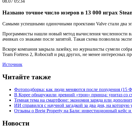
08.07 05:34
Названо точное число юзеров в 13 000 играх Stea
Самыми успешными одиночными проектами Valve стали два эпизод
Программисты нашли новый метод вычисления численности вла
ачивках со знаками после запятой. Такая схема позволила эк
Вскоре компания закрыла лазейку, но журналисты сумели собрат
Team Fortress 2, Robocraft и ряд других, не менее интересных п
Источник
Читайте также
Фотоподборка: как люди меняются после похудения (15
В Корее обнаружили древний «трон» принца: унитаз со с
Темная тема на смартфоне: экономия заряда или дополнит
ИИ справился с научной загадкой за два дня, на которую
Отзывы о Breig Property на Бали: инвестиционный кейс 
Новости