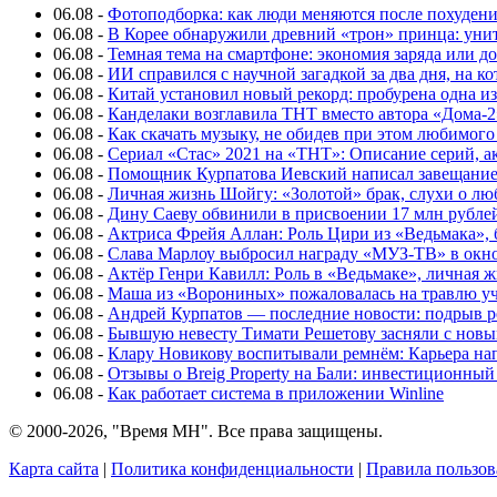
06.08
-
Фотоподборка: как люди меняются после похуден
06.08
-
В Корее обнаружили древний «трон» принца: унит
06.08
-
Темная тема на смартфоне: экономия заряда или д
06.08
-
ИИ справился с научной загадкой за два дня, на 
06.08
-
Китай установил новый рекорд: пробурена одна и
06.08
-
Канделаки возглавила ТНТ вместо автора «Дома-2
06.08
-
Как скачать музыку, не обидев при этом любимого
06.08
-
Сериал «Стас» 2021 на «ТНТ»: Описание серий, ак
06.08
-
Помощник Курпатова Иевский написал завещание 
06.08
-
Личная жизнь Шойгу: «Золотой» брак, слухи о лю
06.08
-
Дину Саеву обвинили в присвоении 17 млн рубле
06.08
-
Актриса Фрейя Аллан: Роль Цири из «Ведьмака», 
06.08
-
Слава Марлоу выбросил награду «МУЗ-ТВ» в окн
06.08
-
Актёр Генри Кавилл: Роль в «Ведьмаке», личная жи
06.08
-
Маша из «Ворониных» пожаловалась на травлю у
06.08
-
Андрей Курпатов — последние новости: подрыв ре
06.08
-
Бывшую невесту Тимати Решетову засняли с нов
06.08
-
Клару Новикову воспитывали ремнём: Карьера нап
06.08
-
Отзывы о Breig Property на Бали: инвестиционный
06.08
-
Как работает система в приложении Winline
© 2000-2026, "Время МН". Все права защищены.
Карта сайта
|
Политика конфиденциальности
|
Правила пользов