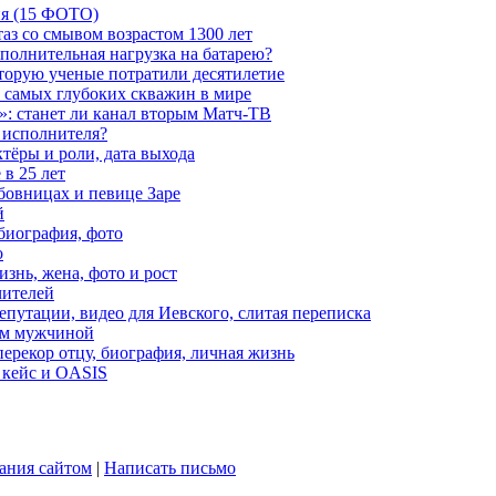
ия (15 ФОТО)
аз со смывом возрастом 1300 лет
ополнительная нагрузка на батарею?
которую ученые потратили десятилетие
з самых глубоких скважин в мире
»: станет ли канал вторым Матч-ТВ
 исполнителя?
тёры и роли, дата выхода
в 25 лет
бовницах и певице Заре
й
биография, фото
о
знь, жена, фото и рост
чителей
путации, видео для Иевского, слитая переписка
ым мужчиной
ерекор отцу, биография, личная жизнь
 кейс и OASIS
ания сайтом
|
Написать письмо