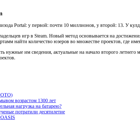
m
а Portal: у первой: почти 10 миллионов, у второй: 13. У кулдь
дельцев игр в Steam. Новый метод основывается на достижения
спертамм найти количество юзеров во множестве проектов, где и
ь нужные им сведения, актуальные на начало второго летнего мес
роектов.
 ФОТО)
мывом возрастом 1300 лет
ельная нагрузка на батарею?
 ученые потратили десятилетие
и OASIS