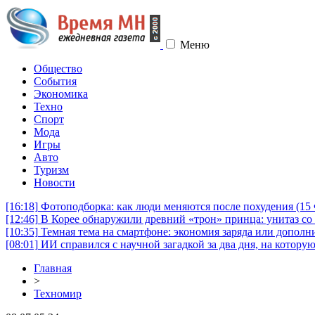
Меню
Общество
События
Экономика
Техно
Спорт
Мода
Игры
Авто
Туризм
Новости
[16:18]
Фотоподборка: как люди меняются после похудения (1
[12:46]
В Корее обнаружили древний «трон» принца: унитаз со 
[10:35]
Темная тема на смартфоне: экономия заряда или дополни
[08:01]
ИИ справился с научной загадкой за два дня, на котору
Главная
>
Техномир