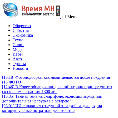
Меню
Общество
События
Экономика
Техно
Спорт
Мода
Игры
Авто
Туризм
Новости
[16:18]
Фотоподборка: как люди меняются после похудения
(15 ФОТО)
[12:46]
В Корее обнаружили древний «трон» принца: унитаз
со смывом возрастом 1300 лет
[10:35]
Темная тема на смартфоне: экономия заряда или
дополнительная нагрузка на батарею?
[08:01]
ИИ справился с научной загадкой за два дня, на
которую ученые потратили десятилетие