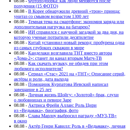
08.08
-
Фотоподборка: как люди меняются после
похудения (15 ФОТО)
08.08
-
В Корее обнаружили древний «трон» принца:
унитаз со смывом возрастом 1300 лет
08.08
-
Темная тема на смартфоне: экономия заряда или
дополнительная нагрузка на батарею?
08.08
-
ИИ справился с научной загадкой за два дня, на
которую ученые потратили десятилетие
08.08
-
Китай установил новый рекорд: пробурена одна
из самых глубоких скважин в мире
08.08
-
Канделаки возглавила ТНТ вместо автора
«Дома-2»: станет ли канал вторым Матч-ТВ
08.08
-
Как скачать музыку, не обидев при этом
любимого исполнителя?
08.08
-
Сериал «Стас» 2021 на «ТНТ»: Описание серий,
актёры и роли, дата выхода
08.08
-
Помощник Курпатова Иевский написал
завещание в 25 лет
08.08
-
Личная жизнь Шойгу: «Золотой» брак, слухи
о любовницах и певице Заре
08.08
-
Актриса Фрейя Аллан: Роль Цири
из «Ведьмака», биография, фото
08.08
-
Слава Марлоу выбросил награду «МУЗ-ТВ»
в окно
08.08
-
Актёр Генри Кавилл: Роль в «Ведьмаке», личная