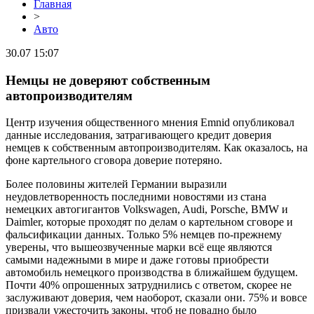
Главная
>
Авто
30.07 15:07
Немцы не доверяют собственным
автопроизводителям
Центр изучения общественного мнения Emnid опубликовал
данные исследования, затрагивающего кредит доверия
немцев к собственным автопроизводителям. Как оказалось, на
фоне картельного сговора доверие потеряно.
Более половины жителей Германии выразили
неудовлетворенность последними новостями из стана
немецких автогигантов Volkswagen, Audi, Porsche, BMW и
Daimler, которые проходят по делам о картельном сговоре и
фальсификации данных. Только 5% немцев по-прежнему
уверены, что вышеозвученные марки всё еще являются
самыми надежными в мире и даже готовы приобрести
автомобиль немецкого производства в ближайшем будущем.
Почти 40% опрошенных затруднились с ответом, скорее не
заслуживают доверия, чем наоборот, сказали они. 75% и вовсе
призвали ужесточить законы, чтоб не повадно было