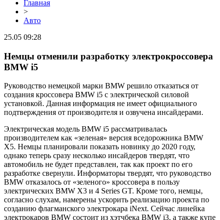
Главная
>
Авто
25.05 09:28
Немцы отменили разработку электрокроссовера
BMW i5
Руководство немецкой марки BMW решило отказаться от
создания кроссовера BMW i5 с электрической силовой
установкой. Данная информация не имеет официального
подтверждения от производителя и озвучена инсайдерами.
Электрическая модель BMW i5 рассматривалась
производителем как «зеленая» версия вседорожника BMW
X5. Немцы планировали показать новинку до 2020 году,
однако теперь сразу несколько инсайдеров твердят, что
автомобиль не будет представлен, так как проект по его
разработке свернули. Информаторы твердят, что руководство
BMW отказалось от «зеленого» кроссовера в пользу
электрических BMW X3 и 4 Series GT. Кроме того, немцы,
согласно слухам, намерены ускорить реализацию проекта по
созданию флагманского электрокара iNext. Сейчас линейка
электрокаров BMW состоит из хэтчбека BMW i3, а также купе