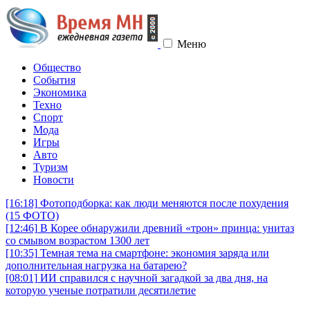
Меню
Общество
События
Экономика
Техно
Спорт
Мода
Игры
Авто
Туризм
Новости
[16:18]
Фотоподборка: как люди меняются после похудения
(15 ФОТО)
[12:46]
В Корее обнаружили древний «трон» принца: унитаз
со смывом возрастом 1300 лет
[10:35]
Темная тема на смартфоне: экономия заряда или
дополнительная нагрузка на батарею?
[08:01]
ИИ справился с научной загадкой за два дня, на
которую ученые потратили десятилетие