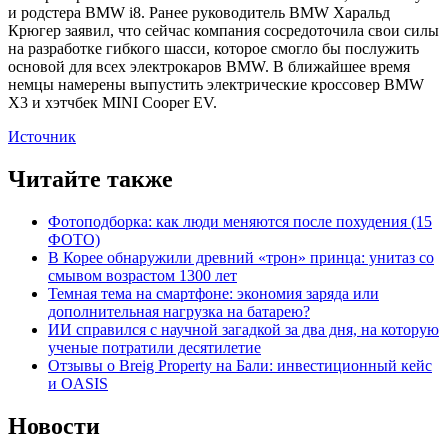
и родстера BMW i8. Ранее руководитель BMW Харальд
Крюгер заявил, что сейчас компания сосредоточила свои силы
на разработке гибкого шасси, которое смогло бы послужить
основой для всех электрокаров BMW. В ближайшее время
немцы намерены выпустить электрические кроссовер BMW
X3 и хэтчбек MINI Cooper EV.
Источник
Читайте также
Фотоподборка: как люди меняются после похудения (15
ФОТО)
В Корее обнаружили древний «трон» принца: унитаз со
смывом возрастом 1300 лет
Темная тема на смартфоне: экономия заряда или
дополнительная нагрузка на батарею?
ИИ справился с научной загадкой за два дня, на которую
ученые потратили десятилетие
Отзывы о Breig Property на Бали: инвестиционный кейс
и OASIS
Новости