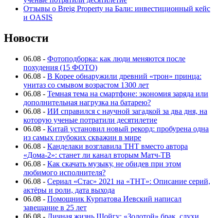
Отзывы о Breig Property на Бали: инвестиционный кейс
и OASIS
Новости
06.08
-
Фотоподборка: как люди меняются после
похудения (15 ФОТО)
06.08
-
В Корее обнаружили древний «трон» принца:
унитаз со смывом возрастом 1300 лет
06.08
-
Темная тема на смартфоне: экономия заряда или
дополнительная нагрузка на батарею?
06.08
-
ИИ справился с научной загадкой за два дня, на
которую ученые потратили десятилетие
06.08
-
Китай установил новый рекорд: пробурена одна
из самых глубоких скважин в мире
06.08
-
Канделаки возглавила ТНТ вместо автора
«Дома-2»: станет ли канал вторым Матч-ТВ
06.08
-
Как скачать музыку, не обидев при этом
любимого исполнителя?
06.08
-
Сериал «Стас» 2021 на «ТНТ»: Описание серий,
актёры и роли, дата выхода
06.08
-
Помощник Курпатова Иевский написал
завещание в 25 лет
06.08
-
Личная жизнь Шойгу: «Золотой» брак, слухи