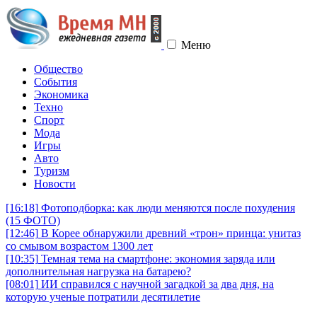
Меню
Общество
События
Экономика
Техно
Спорт
Мода
Игры
Авто
Туризм
Новости
[16:18]
Фотоподборка: как люди меняются после похудения
(15 ФОТО)
[12:46]
В Корее обнаружили древний «трон» принца: унитаз
со смывом возрастом 1300 лет
[10:35]
Темная тема на смартфоне: экономия заряда или
дополнительная нагрузка на батарею?
[08:01]
ИИ справился с научной загадкой за два дня, на
которую ученые потратили десятилетие