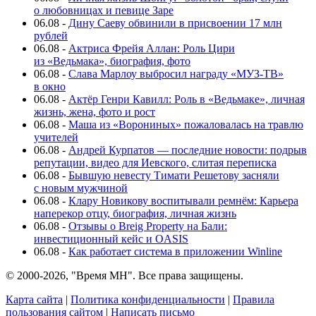
о любовницах и певице Заре
06.08
-
Дину Саеву обвинили в присвоении 17 млн
рублей
06.08
-
Актриса Фрейя Аллан: Роль Цири
из «Ведьмака», биография, фото
06.08
-
Слава Марлоу выбросил награду «МУЗ-ТВ»
в окно
06.08
-
Актёр Генри Кавилл: Роль в «Ведьмаке», личная
жизнь, жена, фото и рост
06.08
-
Маша из «Ворониных» пожаловалась на травлю
учителей
06.08
-
Андрей Курпатов — последние новости: подрыв
репутации, видео для Иевского, слитая переписка
06.08
-
Бывшую невесту Тимати Решетову засняли
с новым мужчиной
06.08
-
Клару Новикову воспитывали ремнём: Карьера
наперекор отцу, биография, личная жизнь
06.08
-
Отзывы о Breig Property на Бали:
инвестиционный кейс и OASIS
06.08
-
Как работает система в приложении Winline
© 2000-2026, "Время МН". Все права защищены.
Карта сайта
|
Политика конфиденциальности
|
Правила
пользования сайтом
|
Написать письмо