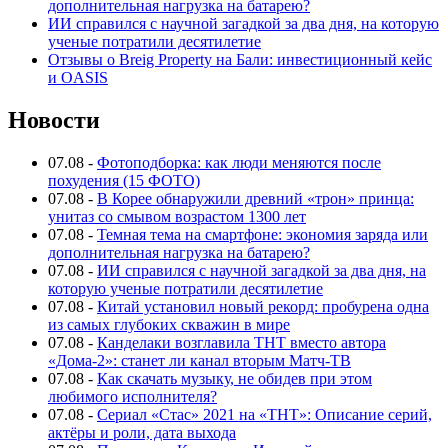
дополнительная нагрузка на батарею?
ИИ справился с научной загадкой за два дня, на которую
ученые потратили десятилетие
Отзывы о Breig Property на Бали: инвестиционный кейс
и OASIS
Новости
07.08
-
Фотоподборка: как люди меняются после
похудения (15 ФОТО)
07.08
-
В Корее обнаружили древний «трон» принца:
унитаз со смывом возрастом 1300 лет
07.08
-
Темная тема на смартфоне: экономия заряда или
дополнительная нагрузка на батарею?
07.08
-
ИИ справился с научной загадкой за два дня, на
которую ученые потратили десятилетие
07.08
-
Китай установил новый рекорд: пробурена одна
из самых глубоких скважин в мире
07.08
-
Канделаки возглавила ТНТ вместо автора
«Дома-2»: станет ли канал вторым Матч-ТВ
07.08
-
Как скачать музыку, не обидев при этом
любимого исполнителя?
07.08
-
Сериал «Стас» 2021 на «ТНТ»: Описание серий,
актёры и роли, дата выхода