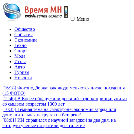
Меню
Общество
События
Экономика
Техно
Спорт
Мода
Игры
Авто
Туризм
Новости
[16:18]
Фотоподборка: как люди меняются после похудения
(15 ФОТО)
[12:46]
В Корее обнаружили древний «трон» принца: унитаз
со смывом возрастом 1300 лет
[10:35]
Темная тема на смартфоне: экономия заряда или
дополнительная нагрузка на батарею?
[08:01]
ИИ справился с научной загадкой за два дня, на
которую ученые потратили десятилетие