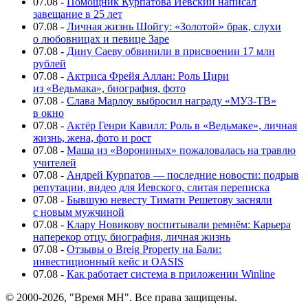
07.08
-
Помощник Курпатова Иевский написал
завещание в 25 лет
07.08
-
Личная жизнь Шойгу: «Золотой» брак, слухи
о любовницах и певице Заре
07.08
-
Дину Саеву обвинили в присвоении 17 млн
рублей
07.08
-
Актриса Фрейя Аллан: Роль Цири
из «Ведьмака», биография, фото
07.08
-
Слава Марлоу выбросил награду «МУЗ-ТВ»
в окно
07.08
-
Актёр Генри Кавилл: Роль в «Ведьмаке», личная
жизнь, жена, фото и рост
07.08
-
Маша из «Ворониных» пожаловалась на травлю
учителей
07.08
-
Андрей Курпатов — последние новости: подрыв
репутации, видео для Иевского, слитая переписка
07.08
-
Бывшую невесту Тимати Решетову засняли
с новым мужчиной
07.08
-
Клару Новикову воспитывали ремнём: Карьера
наперекор отцу, биография, личная жизнь
07.08
-
Отзывы о Breig Property на Бали:
инвестиционный кейс и OASIS
07.08
-
Как работает система в приложении Winline
© 2000-2026, "Время МН". Все права защищены.