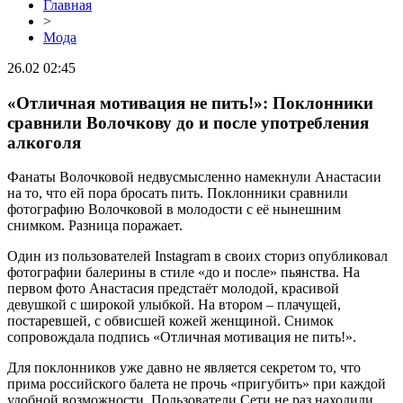
Главная
>
Мода
26.02 02:45
«Отличная мотивация не пить!»: Поклонники
сравнили Волочкову до и после употребления
алкоголя
Фанаты Волочковой недвусмысленно намекнули Анастасии
на то, что ей пора бросать пить. Поклонники сравнили
фотографию Волочковой в молодости с её нынешним
снимком. Разница поражает.
Один из пользователей Instagram в своих сториз опубликовал
фотографии балерины в стиле «до и после» пьянства. На
первом фото Анастасия предстаёт молодой, красивой
девушкой с широкой улыбкой. На втором – плачущей,
постаревшей, с обвисшей кожей женщиной. Снимок
сопровождала подпись «Отличная мотивация не пить!».
Для поклонников уже давно не является секретом то, что
прима российского балета не прочь «пригубить» при каждой
удобной возможности. Пользователи Сети не раз находили