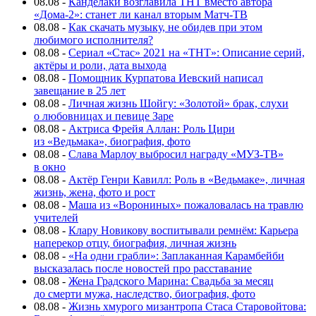
08.08
-
Канделаки возглавила ТНТ вместо автора
«Дома-2»: станет ли канал вторым Матч-ТВ
08.08
-
Как скачать музыку, не обидев при этом
любимого исполнителя?
08.08
-
Сериал «Стас» 2021 на «ТНТ»: Описание серий,
актёры и роли, дата выхода
08.08
-
Помощник Курпатова Иевский написал
завещание в 25 лет
08.08
-
Личная жизнь Шойгу: «Золотой» брак, слухи
о любовницах и певице Заре
08.08
-
Актриса Фрейя Аллан: Роль Цири
из «Ведьмака», биография, фото
08.08
-
Слава Марлоу выбросил награду «МУЗ-ТВ»
в окно
08.08
-
Актёр Генри Кавилл: Роль в «Ведьмаке», личная
жизнь, жена, фото и рост
08.08
-
Маша из «Ворониных» пожаловалась на травлю
учителей
08.08
-
Клару Новикову воспитывали ремнём: Карьера
наперекор отцу, биография, личная жизнь
08.08
-
«На одни грабли»: Заплаканная Карамбейби
высказалась после новостей про расставание
08.08
-
Жена Градского Марина: Свадьба за месяц
до смерти мужа, наследство, биография, фото
08.08
-
Жизнь хмурого мизантропа Стаса Старовойтова: