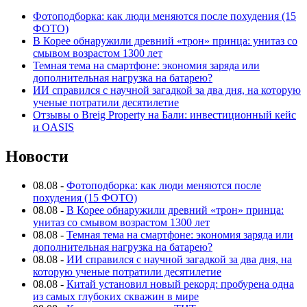
Фотоподборка: как люди меняются после похудения (15
ФОТО)
В Корее обнаружили древний «трон» принца: унитаз со
смывом возрастом 1300 лет
Темная тема на смартфоне: экономия заряда или
дополнительная нагрузка на батарею?
ИИ справился с научной загадкой за два дня, на которую
ученые потратили десятилетие
Отзывы о Breig Property на Бали: инвестиционный кейс
и OASIS
Новости
08.08
-
Фотоподборка: как люди меняются после
похудения (15 ФОТО)
08.08
-
В Корее обнаружили древний «трон» принца:
унитаз со смывом возрастом 1300 лет
08.08
-
Темная тема на смартфоне: экономия заряда или
дополнительная нагрузка на батарею?
08.08
-
ИИ справился с научной загадкой за два дня, на
которую ученые потратили десятилетие
08.08
-
Китай установил новый рекорд: пробурена одна
из самых глубоких скважин в мире